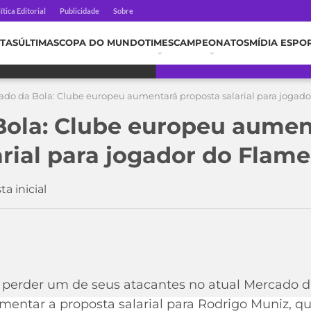
ítica Editorial
Publicidade
Sobre
TAS
ÚLTIMAS
COPA DO MUNDO
TIMES
CAMPEONATOS
MÍDIA ESPO
ado da Bola: Clube europeu aumentará proposta salarial para jogad
Bola: Clube europeu aumen
arial para jogador do Flam
a inicial
erder um de seus atacantes no atual Mercado da
umentar a proposta salarial para Rodrigo Muniz, q