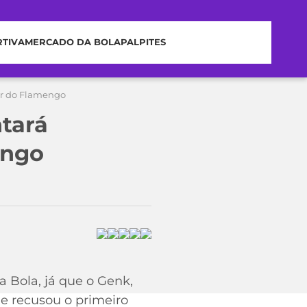
RTIVA
MERCADO DA BOLA
PALPITES
or do Flamengo
tará
engo
 Bola, já que o Genk,
ue recusou o primeiro