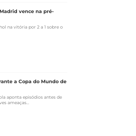
l Madrid vence na pré-
l na vitória por 2 a 1 sobre o
urante a Copa do Mundo de
ola aponta episódios antes de
ves ameaças...