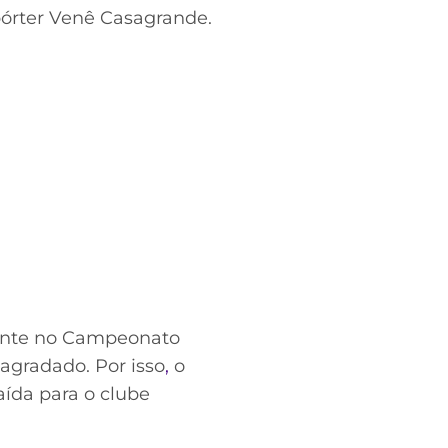
epórter Venê Casagrande.
mente no Campeonato
 agradado. Por isso
,
o
aída para o clube