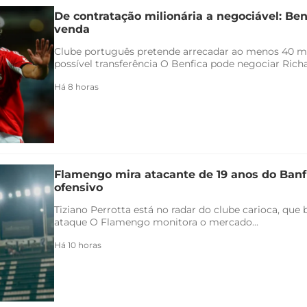
De contratação milionária a negociável: Ben
venda
Clube português pretende arrecadar ao menos 40 
possível transferência O Benfica pode negociar Richar
Há 8 horas
Flamengo mira atacante de 19 anos do Banfi
ofensivo
Tiziano Perrotta está no radar do clube carioca, que
ataque O Flamengo monitora o mercado...
Há 10 horas