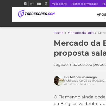
Mapa do Site
Política de privacidade
Pol
APOS
Home
Mercado da Bola
Merc
Mercado da 
Acesse o perfil do autor
proposta sal
no Twitter
Jogador não aceitou propost
Por
Matheus Camargo
Publicado 09:03 de 11/06/2021
Atualizado há 4 anos
O Flamengo ainda pode p
da Bélgica, vai tentar a