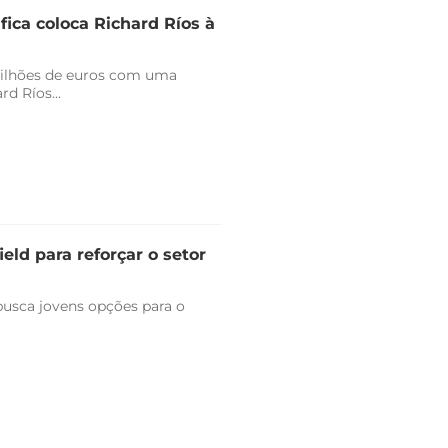
fica coloca Richard Ríos à
milhões de euros com uma
d Ríos...
eld para reforçar o setor
 busca jovens opções para o