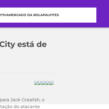
RTIVA
MERCADO DA BOLA
PALPITES
City está de
ara Jack Grealish, o
ratação do atacante