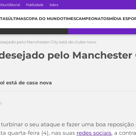
ítica Editorial
Publicidade
Sobre
TAS
ÚLTIMAS
COPA DO MUNDO
TIMES
CAMPEONATOS
MÍDIA ESPO
desejado pelo Manchester City está de clube novo
 desejado pelo Manchester 
ol está de casa nova
1
turbinar o seu ataque e fazer uma boa reposição p
ta quarta-feira (4), nas suas
redes sociais
, a cont