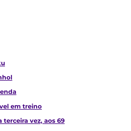
ku
nhol
tenda
ível em treino
terceira vez, aos 69