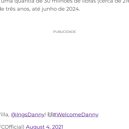
 uma quantia de 30 milhões de libras (cerca de 216
e três anos, até junho de 2024.
PUBLICIDADE
lla,
@IngsDanny
! 🙌
#WelcomeDanny
COfficial)
August 4, 2021