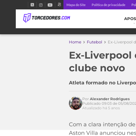
Mapa do Site
Política de privacidade
Pol
APOS
Home
Futebol
Ex-Liverpool 
Ex-Liverpool
Acesse o perfil do autor
no Twitter
clube novo
Atleta formado no Liverpo
Por
Alexander Rodrigues
Publicado 09:03 de 05/08/202
Atualizado há 5 anos
Com a clara intenção de 
Aston Villa anunciou nes