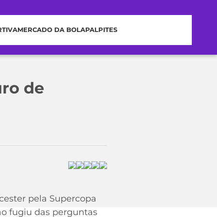
RTIVA
MERCADO DA BOLA
PALPITES
uro de
icester pela Supercopa
ão fugiu das perguntas