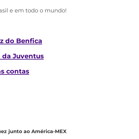
rasil e em todo o mundo!
z do Benfica
o da Juventus
as contas
uez junto ao América-MEX