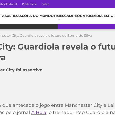
ítica Editorial
Publicidade
Sobre
TAS
ÚLTIMAS
COPA DO MUNDO
TIMES
CAMPEONATOS
MÍDIA ESPO
ester City: Guardiola revela o futuro de Bernardo Silva
ty: Guardiola revela o fut
va
 City foi assertivo
 que antecede o jogo entre Manchester City e Le
as pelo jornal
A Bola
, o treinador Pep Guardiola n