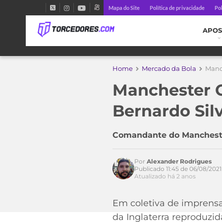
Mapa do Site
Política de privacidade
Pol
APOS
Home
Mercado da Bola
Manch
Manchester Ci
Acesse o perfil do autor
no Twitter
Bernardo Sil
Comandante do Manchester
Por
Alexander Rodrigues
Publicado 11:45 de 06/08/2021
Atualizado há 2 anos
Em coletiva de imprensa
da Inglaterra reproduzid