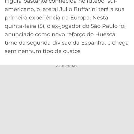
Figura bastante conhecida no futebol sul-
americano, o lateral Julio Buffarini terá a sua
MERCADO
CÓDIGO
CORINTHIANS
DA
DE
LIBERTADORES
primeira experiência na Europa. Nesta
BOLA
INDICAÇÃO
quinta-feira (5), o ex-jogador do São Paulo foi
SÃO
BET365
PAULO
COPA
anunciado como novo reforço do Huesca,
PALPITES
DO
time da segunda divisão da Espanha, e chega
CÓDIGO
BRASIL
SANTOS
sem nenhum tipo de custos.
BETANO
PREMIER
FLAMENGO
PUBLICIDADE
MELHORES
LEAGUE
APPS
DE
FLUMINENSE
COPA
APOSTAS
SUL-
BOTAFOGO
AMERICANA
CASSINOS
ONLINE
VASCO
LIGA
DOS
MELHORES
CAMPEÕES
INTERNACIONAL