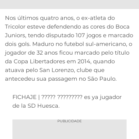
CASSINOS
ONLINE
LALIGA
2026
GRÊMIO
Nos últimos quatro anos, o ex-atleta do
Tricolor esteve defendendo as cores do Boca
ATLÉTICO
Juniors, tendo disputado 107 jogos e marcado
MG
dois gols. Maduro no futebol sul-americano, o
jogador de 32 anos ficou marcado pelo título
CRUZEIRO
da Copa Libertadores em 2014, quando
atuava pelo San Lorenzo, clube que
antecedeu sua passagem no São Paulo.
FICHAJE | ????? ????????? es ya jugador
de la SD Huesca.
PUBLICIDADE