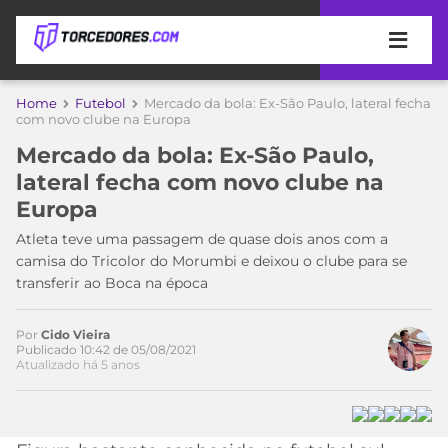
APOSTAS
Home
Futebol
Mercado da bola: Ex-São Paulo, lateral fecha
com novo clube na Europa
ÚLTIMAS
DICAS
Mercado da bola: Ex-São Paulo,
DE
lateral fecha com novo clube na
APOSTA
COPA
Europa
DO
MUNDO
MELHORES
Atleta teve uma passagem de quase dois anos com a
SITES
camisa do Tricolor do Morumbi e deixou o clube para se
DE
transferir ao Boca na época
TIMES
APOSTAS
2026
Por
Cido Vieira
CAMPEONATOS
MEU
Publicado 10:42 de 05/08/2021
Atualizado há 5 anos
TIME
CÓDIGO
MÍDIA
PROMOCIONAL
BRASILEIRÃO
Acesse o perfil do autor
ESPORTIVA
BETBOOM
PALMEIRAS
SÉRIE
no Twitter
A