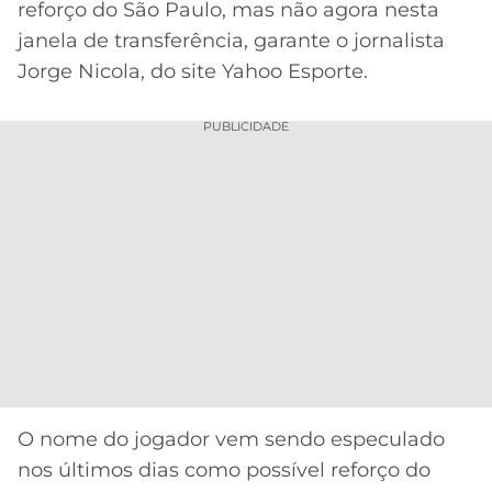
reforço do São Paulo, mas não agora nesta
MERCADO
CÓDIGO
CORINTHIANS
janela de transferência, garante o jornalista
DA
DE
LIBERTADORES
Jorge Nicola, do site Yahoo Esporte.
BOLA
INDICAÇÃO
SÃO
BET365
PAULO
COPA
PUBLICIDADE
PALPITES
DO
CÓDIGO
BRASIL
SANTOS
BETANO
PREMIER
FLAMENGO
MELHORES
LEAGUE
APPS
DE
FLUMINENSE
COPA
APOSTAS
SUL-
BOTAFOGO
AMERICANA
CASSINOS
ONLINE
VASCO
LIGA
O nome do jogador vem sendo especulado
DOS
MELHORES
CAMPEÕES
nos últimos dias como possível reforço do
INTERNACIONAL