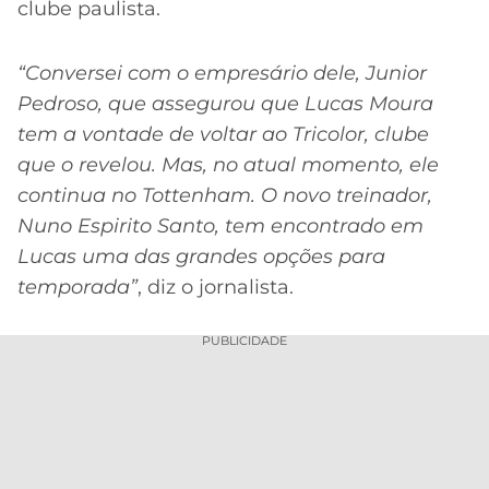
CASSINOS
clube paulista.
ONLINE
LALIGA
2026
GRÊMIO
“Conversei com o empresário dele, Junior
Pedroso, que assegurou que Lucas Moura
ATLÉTICO
tem a vontade de voltar ao Tricolor, clube
MG
que o revelou. Mas, no atual momento, ele
CRUZEIRO
continua no Tottenham. O novo treinador,
Nuno Espirito Santo, tem encontrado em
Lucas uma das grandes opções para
temporada”
, diz o jornalista.
PUBLICIDADE