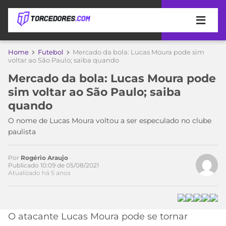
APOSTAS
Home
Futebol
Mercado da bola: Lucas Moura pode sim
voltar ao São Paulo; saiba quando
ÚLTIMAS
DICAS
Mercado da bola: Lucas Moura pode
DE
sim voltar ao São Paulo; saiba
APOSTA
COPA
quando
DO
Acesse o perfil do autor
MUNDO
MELHORES
O nome de Lucas Moura voltou a ser especulado no clube
no Twitter
SITES
paulista
DE
TIMES
APOSTAS
Por
Rogério Araujo
2026
Publicado 10:09 de 05/08/2021
Atualizado há 5 anos
CAMPEONATOS
MEU
TIME
CÓDIGO
MÍDIA
PROMOCIONAL
BRASILEIRÃO
ESPORTIVA
BETBOOM
PALMEIRAS
SÉRIE
O atacante Lucas Moura pode se tornar
A