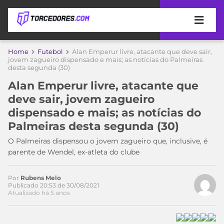
APOSTAS
Home
Futebol
Alan Emperur livre, atacante que deve sair,
jovem zagueiro dispensado e mais; as notícias do Palmeiras
desta segunda (30)
ÚLTIMAS
DICAS
DE
Alan Emperur livre, atacante que
APOSTA
COPA
deve sair, jovem zagueiro
DO
dispensado e mais; as notícias do
MUNDO
MELHORES
Palmeiras desta segunda (30)
Acesse o perfil do autor
SITES
no Twitter
DE
O Palmeiras dispensou o jovem zagueiro que, inclusive, é
TIMES
APOSTAS
parente de Wendel, ex-atleta do clube
2026
CAMPEONATOS
MEU
Por
Rubens Melo
TIME
Publicado 20:53 de 30/08/2021
CÓDIGO
Atualizado há 5 anos
MÍDIA
PROMOCIONAL
BRASILEIRÃO
ESPORTIVA
BETBOOM
PALMEIRAS
SÉRIE
A