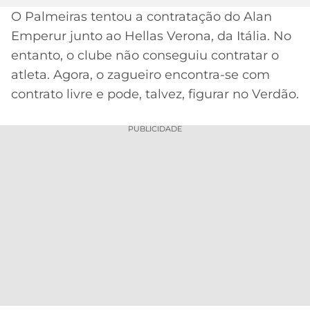
O Palmeiras tentou a contratação do Alan
MERCADO
CÓDIGO
CORINTHIANS
Emperur junto ao Hellas Verona, da Itália. No
DA
DE
LIBERTADORES
BOLA
INDICAÇÃO
entanto, o clube não conseguiu contratar o
SÃO
BET365
atleta. Agora, o zagueiro encontra-se com
PAULO
COPA
PALPITES
DO
contrato livre e pode, talvez, figurar no Verdão.
CÓDIGO
BRASIL
SANTOS
BETANO
PUBLICIDADE
PREMIER
FLAMENGO
MELHORES
LEAGUE
APPS
DE
FLUMINENSE
COPA
APOSTAS
SUL-
BOTAFOGO
AMERICANA
CASSINOS
ONLINE
VASCO
LIGA
DOS
MELHORES
CAMPEÕES
INTERNACIONAL