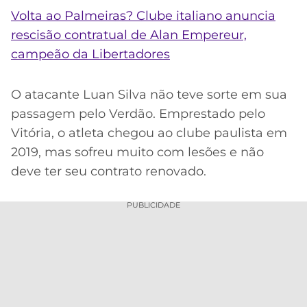
CASSINOS
Volta ao Palmeiras? Clube italiano anuncia
ONLINE
LALIGA
2026
GRÊMIO
rescisão contratual de Alan Empereur,
campeão da Libertadores
ATLÉTICO
MG
O atacante Luan Silva não teve sorte em sua
passagem pelo Verdão. Emprestado pelo
CRUZEIRO
Vitória, o atleta chegou ao clube paulista em
2019, mas sofreu muito com lesões e não
deve ter seu contrato renovado.
PUBLICIDADE