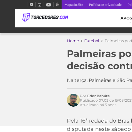
Mapa do Site
Política de privacidade
Pol
APOS
Home
Futebol
Palmeiras pode
Palmeiras po
decisão cont
Na terça, Palmeiras e São 
Por
Eder Bahúte
Publicado 07:03 de 15/08/202
Atualizado há 5 anos
Acesse o perfil do autor
Pela 16ª rodada do Brasi
no Twitter
disputada neste sábado (