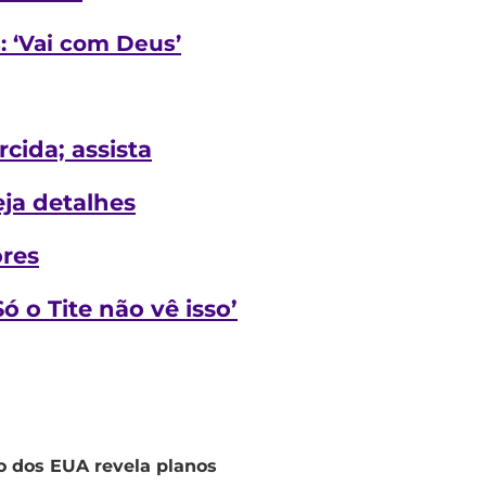
: ‘Vai com Deus’
cida; assista
eja detalhes
ores
 o Tite não vê isso’
o dos EUA revela planos