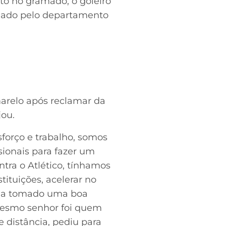
to no gramado, o goleiro
aliado pelo departamento
arelo após reclamar da
jou.
sforço e trabalho, somos
sionais para fazer um
tra o Atlético, tínhamos
ituições, acelerar no
tinha tomado uma boa
 mesmo senhor foi quem
 distância, pediu para