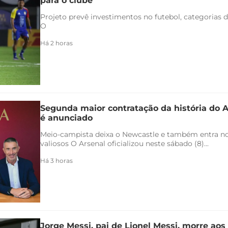
para o clube
Projeto prevê investimentos no futebol, categorias d
O
Há 2 horas
Segunda maior contratação da história do 
é anunciado
Meio-campista deixa o Newcastle e também entra no 
valiosos O Arsenal oficializou neste sábado (8)...
Há 3 horas
Jorge Messi, pai de Lionel Messi, morre aos