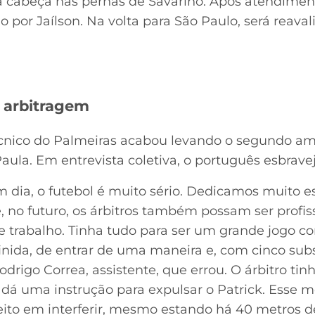
 cabeça nas pernas de Savarino. Após atendimen
 por Jaílson. Na volta para São Paulo, será reav
 arbitragem
écnico do Palmeiras acabou levando o segundo am
aula. Em entrevista coletiva, o português esbrave
m dia, o futebol é muito sério. Dedicamos muito e
e, no futuro, os árbitros também possam ser profis
 trabalho. Tinha tudo para ser um grande jogo con
nida, de entrar de uma maneira e, com cinco subst
Rodrigo Correa, assistente, que errou. O árbitro 
 dá uma instrução para expulsar o Patrick. Esse
eito em interferir, mesmo estando há 40 metros de