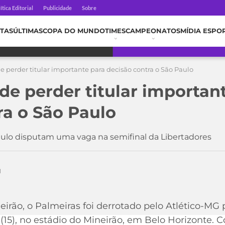
ítica Editorial
Publicidade
Sobre
TAS
ÚLTIMAS
COPA DO MUNDO
TIMES
CAMPEONATOS
MÍDIA ESPO
 perder titular importante para decisão contra o São Paulo
de perder titular importan
ra o São Paulo
Paulo disputam uma vaga na semifinal da Libertadores
1
leirão, o Palmeiras foi derrotado pelo Atlético-MG 
15), no estádio do Mineirão, em Belo Horizonte. 