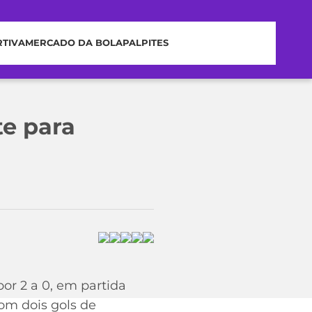
RTIVA
MERCADO DA BOLA
PALPITES
te para
por 2 a 0, em partida
Com dois gols de