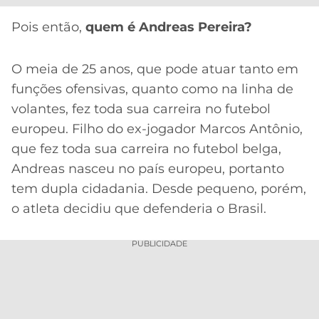
CASSINOS
ONLINE
LALIGA
Pois então,
quem é Andreas Pereira?
2026
GRÊMIO
O meia de 25 anos, que pode atuar tanto em
ATLÉTICO
MG
funções ofensivas, quanto como na linha de
volantes, fez toda sua carreira no futebol
CRUZEIRO
europeu. Filho do ex-jogador Marcos Antônio,
que fez toda sua carreira no futebol belga,
Andreas nasceu no país europeu, portanto
tem dupla cidadania. Desde pequeno, porém,
o atleta decidiu que defenderia o Brasil.
PUBLICIDADE