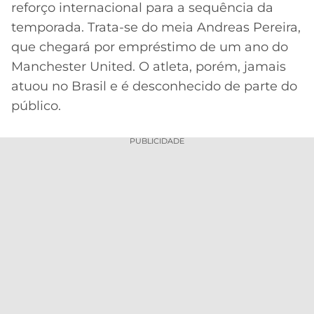
reforço internacional para a sequência da
MERCADO
CÓDIGO
CORINTHIANS
temporada. Trata-se do meia Andreas Pereira,
DA
DE
LIBERTADORES
que chegará por empréstimo de um ano do
BOLA
INDICAÇÃO
SÃO
Manchester United. O atleta, porém, jamais
BET365
PAULO
COPA
atuou no Brasil e é desconhecido de parte do
PALPITES
DO
público.
CÓDIGO
BRASIL
SANTOS
BETANO
PUBLICIDADE
PREMIER
FLAMENGO
MELHORES
LEAGUE
APPS
DE
FLUMINENSE
COPA
APOSTAS
SUL-
BOTAFOGO
AMERICANA
CASSINOS
ONLINE
VASCO
LIGA
DOS
MELHORES
CAMPEÕES
INTERNACIONAL