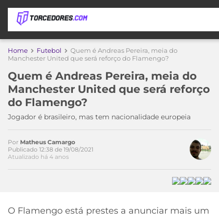
APOSTAS
Home
Futebol
Quem é Andreas Pereira, meia do
Manchester United que será reforço do Flamengo?
ÚLTIMAS
DICAS
Quem é Andreas Pereira, meia do
DE
Manchester United que será reforço
APOSTA
COPA
do Flamengo?
DO
Acesse o perfil do autor
MUNDO
MELHORES
Jogador é brasileiro, mas tem nacionalidade europeia
no Twitter
SITES
DE
TIMES
Por
Matheus Camargo
APOSTAS
Publicado 12:38 de 19/08/2021
Atualizado há 4 anos
2026
CAMPEONATOS
MEU
TIME
CÓDIGO
MÍDIA
PROMOCIONAL
BRASILEIRÃO
ESPORTIVA
BETBOOM
PALMEIRAS
SÉRIE
O Flamengo está prestes a anunciar mais um
A