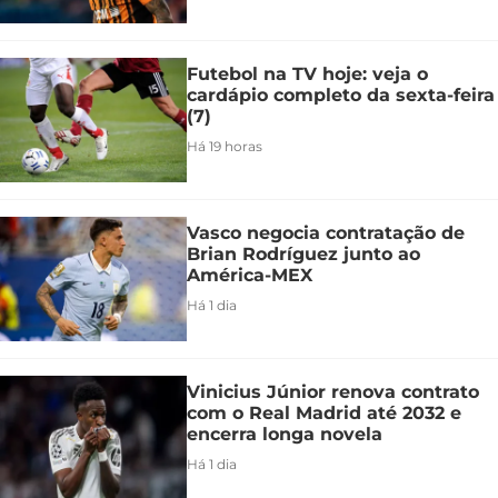
Futebol na TV hoje: veja o
cardápio completo da sexta-feira
(7)
Há 19 horas
Vasco negocia contratação de
Brian Rodríguez junto ao
América-MEX
Há 1 dia
Vinicius Júnior renova contrato
com o Real Madrid até 2032 e
encerra longa novela
Há 1 dia