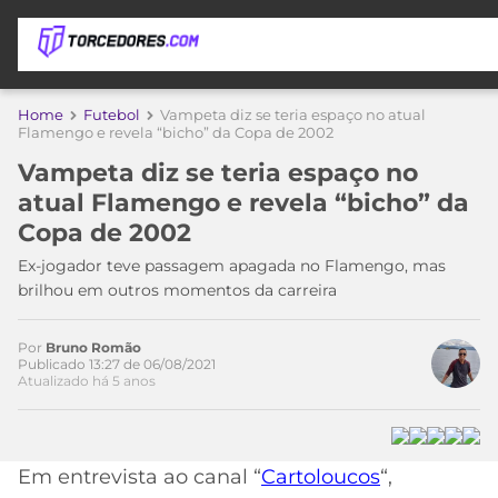
APOSTAS
Home
Futebol
Vampeta diz se teria espaço no atual
Flamengo e revela “bicho” da Copa de 2002
ÚLTIMAS
DICAS
Vampeta diz se teria espaço no
DE
atual Flamengo e revela “bicho” da
APOSTA
COPA
Copa de 2002
DO
MUNDO
MELHORES
Ex-jogador teve passagem apagada no Flamengo, mas
SITES
brilhou em outros momentos da carreira
DE
TIMES
APOSTAS
Por
Bruno Romão
2026
Publicado 13:27 de 06/08/2021
Atualizado há 5 anos
CAMPEONATOS
MEU
TIME
CÓDIGO
MÍDIA
PROMOCIONAL
BRASILEIRÃO
ESPORTIVA
BETBOOM
PALMEIRAS
SÉRIE
Em entrevista ao canal “
Cartoloucos
“,
A