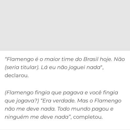
CASSINOS
ONLINE
LALIGA
2026
GRÊMIO
ATLÉTICO
MG
CRUZEIRO
“Flamengo é o maior time do Brasil hoje. Não
(seria titular). Lá eu não joguei nada
“,
declarou.
(Flamengo fingia que pagava e você fingia
que jogava?) “Era verdade. Mas o Flamengo
não me deve nada. Todo mundo pagou e
ninguém me deve nada”
, completou.