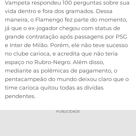
Vampeta respondeu 100 perguntas sobre sua
MERCADO
CÓDIGO
CORINTHIANS
vida dentro e fora dos gramados. Dessa
DA
DE
LIBERTADORES
maneira, o Flamengo fez parte do momento,
BOLA
INDICAÇÃO
SÃO
já que o ex-jogador chegou com status de
BET365
PAULO
COPA
grande contratação após passagens por PSG
PALPITES
DO
e Inter de Milão. Porém, ele não teve sucesso
CÓDIGO
BRASIL
SANTOS
BETANO
no clube carioca, e acredita que não teria
espaço no Rubro-Negro. Além disso,
PREMIER
FLAMENGO
MELHORES
LEAGUE
mediante as polêmicas de pagamento, o
APPS
pentacampeão do mundo deixou claro que o
DE
FLUMINENSE
COPA
time carioca quitou todas as dívidas
APOSTAS
SUL-
pendentes.
BOTAFOGO
AMERICANA
CASSINOS
PUBLICIDADE
ONLINE
VASCO
LIGA
DOS
MELHORES
CAMPEÕES
INTERNACIONAL