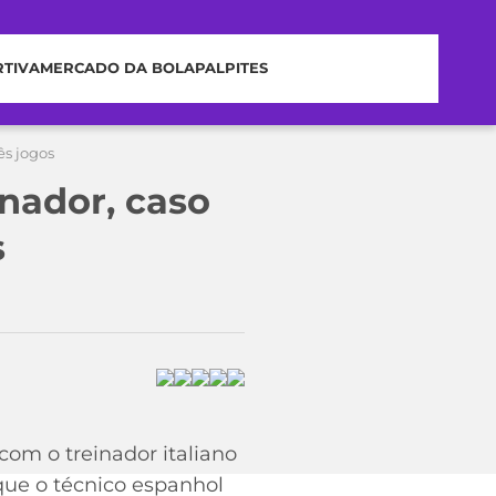
RTIVA
MERCADO DA BOLA
PALPITES
ês jogos
inador, caso
s
com o treinador italiano
 que o técnico espanhol