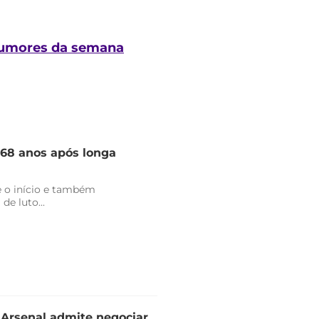
s rumores da semana
 68 anos após longa
 o início e também
de luto...
e Arsenal admite negociar