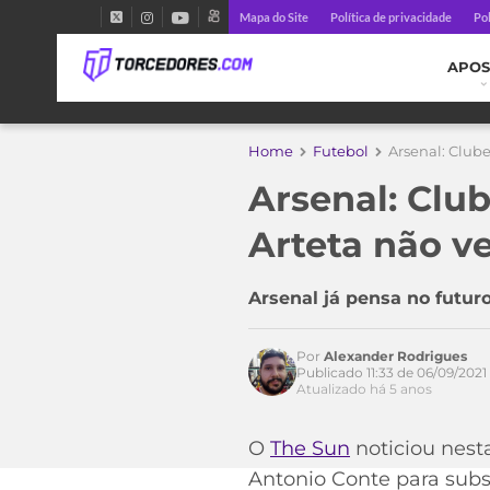
Mapa do Site
Política de privacidade
Pol
APOS
Home
Futebol
Arsenal: Clube
Arsenal: Clu
Acesse o perfil do autor
no Twitter
Arteta não v
Arsenal já pensa no futur
Por
Alexander Rodrigues
Publicado 11:33 de 06/09/2021
Atualizado há 5 anos
O
The Sun
noticiou nesta
Antonio Conte para subst