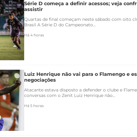
Série D começa a definir acessos; veja conf
assistir
Quartas de final começam neste sábado com oito clu
Brasil A Série D do Campeonato...
Há 4 horas
Luiz Henrique não vai para o Flamengo e es
negociações
Atacante estava disposto a defender o clube e Flam
conversas com o Zenit Luiz Henrique não...
Há 5 horas