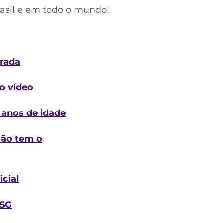
rasil e em todo o mundo!
orada
 o vídeo
 anos de idade
Não tem o
icial
PSG