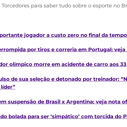
e Torcedores para saber tudo sobre o esporte no B
portante jogador a custo zero no final da temp
errompida por tiros e correria em Portugal; veja
r olímpico morre em acidente de carro aos 33
ulso de sua seleção e detonado por treinador: “
líder”
m suspensão de Brasil x Argentina; veja nota of
do bolada para ser ‘simpático’ com torcida do 