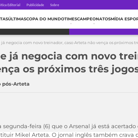
ítica Editorial
Publicidade
Sobre
TAS
ÚLTIMAS
COPA DO MUNDO
TIMES
CAMPEONATOS
MÍDIA ESPO
 já negocia com novo treinador, caso Arteta não vença os próximos tr
be já negocia com novo tre
ença os próximos três jogo
o pós-Arteta
 segunda-feira (6) que o Arsenal já está acertado 
ituir Mikel Arteta. O jornal inglês também crava