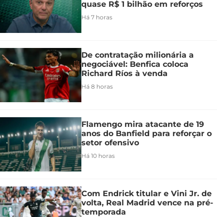
quase R$ 1 bilhão em reforços
Há 7 horas
De contratação milionária a
negociável: Benfica coloca
Richard Ríos à venda
Há 8 horas
Flamengo mira atacante de 19
anos do Banfield para reforçar o
setor ofensivo
Há 10 horas
Com Endrick titular e Vini Jr. de
volta, Real Madrid vence na pré-
temporada