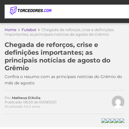
APOSTAS
Acesse o perfil do autor
Home
Futebol
Chegada de reforços, crise e definições
no Twitter
importantes; as principais notícias de agosto do Grêmio
ÚLTIMAS
DICAS
Chegada de reforços, crise e
DE
definições importantes; as
APOSTA
COPA
principais notícias de agosto do
DO
Grêmio
MUNDO
MELHORES
SITES
Confira o resumo com as principais notícias do Grêmio do
DE
mês de agosto
TIMES
APOSTAS
2026
Por
Matheus D'Avila
CAMPEONATOS
MEU
Publicado 08:03 de 01/09/2021
TIME
Atualizado há 5 anos
CÓDIGO
MÍDIA
PROMOCIONAL
BRASILEIRÃO
ESPORTIVA
BETBOOM
PALMEIRAS
SÉRIE
A