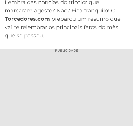
Lembra das notícias do tricolor que
MERCADO
CÓDIGO
CORINTHIANS
marcaram agosto? Não? Fica tranquilo! O
DA
DE
LIBERTADORES
Torcedores.com
preparou um resumo que
BOLA
INDICAÇÃO
SÃO
vai te relembrar os principais fatos do mês
BET365
PAULO
COPA
que se passou.
PALPITES
DO
CÓDIGO
BRASIL
SANTOS
PUBLICIDADE
BETANO
PREMIER
FLAMENGO
MELHORES
LEAGUE
APPS
DE
FLUMINENSE
COPA
APOSTAS
SUL-
BOTAFOGO
AMERICANA
CASSINOS
ONLINE
VASCO
LIGA
DOS
MELHORES
CAMPEÕES
INTERNACIONAL