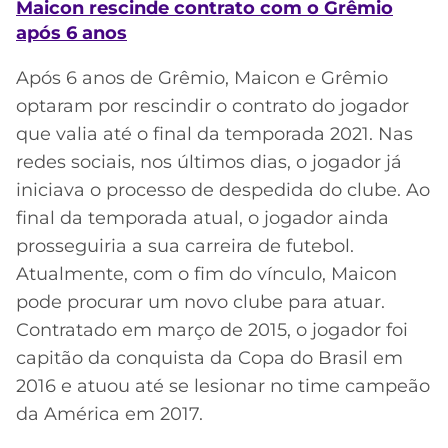
CASSINOS
Maicon rescinde contrato com o Grêmio
ONLINE
após 6 anos
LALIGA
2026
GRÊMIO
Após 6 anos de Grêmio, Maicon e Grêmio
ATLÉTICO
optaram por rescindir o contrato do jogador
MG
que valia até o final da temporada 2021. Nas
redes sociais, nos últimos dias, o jogador já
CRUZEIRO
iniciava o processo de despedida do clube. Ao
final da temporada atual, o jogador ainda
prosseguiria a sua carreira de futebol.
Atualmente, com o fim do vínculo, Maicon
pode procurar um novo clube para atuar.
Contratado em março de 2015, o jogador foi
capitão da conquista da Copa do Brasil em
2016 e atuou até se lesionar no time campeão
da América em 2017.