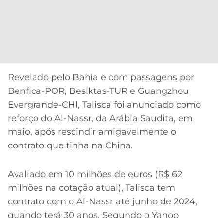
CASSINOS
ONLINE
LALIGA
2026
GRÊMIO
ATLÉTICO
MG
Revelado pelo Bahia e com passagens por
CRUZEIRO
Benfica-POR, Besiktas-TUR e Guangzhou
Evergrande-CHI, Talisca foi anunciado como
reforço do Al-Nassr, da Arábia Saudita, em
maio, após rescindir amigavelmente o
contrato que tinha na China.
Avaliado em 10 milhões de euros (R$ 62
milhões na cotação atual), Talisca tem
contrato com o Al-Nassr até junho de 2024,
quando terá 30 anos. Segundo o Yahoo