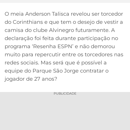
MERCADO
CÓDIGO
CORINTHIANS
O meia Anderson Talisca revelou ser torcedor
DA
DE
LIBERTADORES
do Corinthians e que tem o desejo de vestir a
BOLA
INDICAÇÃO
SÃO
BET365
camisa do clube Alvinegro futuramente. A
PAULO
COPA
PALPITES
DO
declaração foi feita durante participação no
CÓDIGO
BRASIL
programa ‘Resenha ESPN’ e não demorou
SANTOS
BETANO
muito para repercutir entre os torcedores nas
PREMIER
redes sociais. Mas será que é possível a
FLAMENGO
MELHORES
LEAGUE
equipe do Parque São Jorge contratar o
APPS
jogador de 27 anos?
DE
FLUMINENSE
COPA
APOSTAS
SUL-
PUBLICIDADE
BOTAFOGO
AMERICANA
CASSINOS
ONLINE
VASCO
LIGA
DOS
MELHORES
CAMPEÕES
INTERNACIONAL