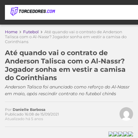
APOSTAS
Home
Futebol
Até quando vai o contrato de Anderson
Talisca com o Al-Nassr? Jogador sonha em vestir a camisa do
Corinthians
ÚLTIMAS
DICAS
DE
Até quando vai o contrato de
APOSTA
COPA
Anderson Talisca com o Al-Nassr?
DO
Jogador sonha em vestir a camisa
MUNDO
MELHORES
do Corinthians
SITES
DE
Anderson Talisca foi anunciado como reforço do Al-Nassr
TIMES
APOSTAS
em maio, após rescindir contrato no futebol chinês
2026
CAMPEONATOS
MEU
Por
Danielle Barbosa
TIME
Publicado 16:08 de 15/09/2021
CÓDIGO
Atualizado há 5 anos
MÍDIA
PROMOCIONAL
BRASILEIRÃO
ESPORTIVA
BETBOOM
PALMEIRAS
SÉRIE
A