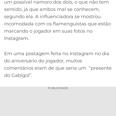
CASSINOS
um possível namoro dos dois, o que não tem
ONLINE
LALIGA
sentido, já que ambos mal se conhecem,
2026
GRÊMIO
segundo ela. A influenciadora se mostrou
incomodada com os flamenguistas que estão
ATLÉTICO
marcando o jogador em suas fotos no
MG
Instagram.
CRUZEIRO
Em uma postagem feita no Instagram no dia
do aniversário do jogador, muitos
comentários eram de que seria um “presente
do Gabigol”.
PUBLICIDADE