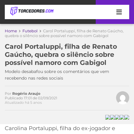
APOSTAS
Home
Futebol
Carol Portaluppi, filha de Renato Gaúcho,
quebra o silêncio sobre possível namoro com Gabigol
ÚLTIMAS
DICAS
Carol Portaluppi, filha de Renato
DE
Gaúcho, quebra o silêncio sobre
APOSTA
COPA
possível namoro com Gabigol
DO
Acesse o perfil do autor
MUNDO
MELHORES
Modelo desabafou sobre os comentários que vem
no Twitter
SITES
recebendo nas redes sociais
DE
TIMES
APOSTAS
Por
Rogério Araujo
2026
Publicado 17:01 de 02/09/2021
Atualizado há 5 anos
CAMPEONATOS
MEU
TIME
CÓDIGO
MÍDIA
PROMOCIONAL
BRASILEIRÃO
ESPORTIVA
BETBOOM
PALMEIRAS
SÉRIE
Carolina Portaluppi, filha do ex-jogador e
A