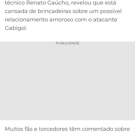
técnico Renato Gaúcho, revelou que está
MERCADO
CÓDIGO
CORINTHIANS
cansada de brincadeiras sobre um possível
DA
DE
LIBERTADORES
relacionamento amoroso com o atacante
BOLA
INDICAÇÃO
SÃO
Gabigol.
BET365
PAULO
COPA
PALPITES
DO
PUBLICIDADE
CÓDIGO
BRASIL
SANTOS
BETANO
PREMIER
FLAMENGO
MELHORES
LEAGUE
APPS
DE
FLUMINENSE
COPA
APOSTAS
SUL-
BOTAFOGO
AMERICANA
CASSINOS
ONLINE
VASCO
LIGA
DOS
MELHORES
CAMPEÕES
Muitos fãs e torcedores têm comentado sobre
INTERNACIONAL