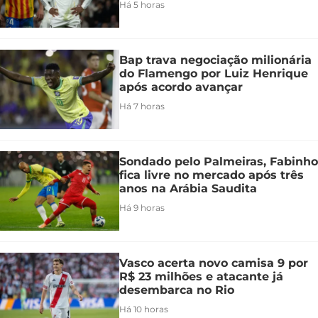
Há 5 horas
Bap trava negociação milionária
do Flamengo por Luiz Henrique
após acordo avançar
Há 7 horas
Sondado pelo Palmeiras, Fabinho
fica livre no mercado após três
anos na Arábia Saudita
Há 9 horas
Vasco acerta novo camisa 9 por
R$ 23 milhões e atacante já
desembarca no Rio
Há 10 horas