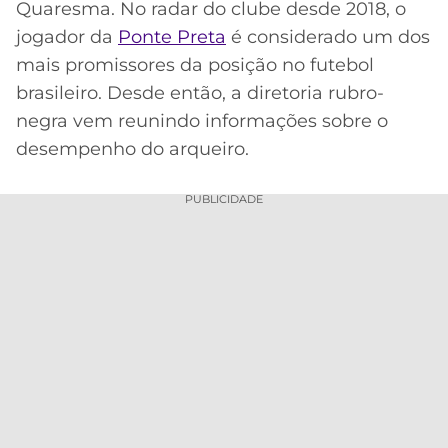
Quaresma. No radar do clube desde 2018, o
MERCADO
CÓDIGO
CORINTHIANS
jogador da
Ponte Preta
é considerado um dos
DA
DE
LIBERTADORES
mais promissores da posição no futebol
BOLA
INDICAÇÃO
SÃO
brasileiro. Desde então, a diretoria rubro-
BET365
PAULO
COPA
negra vem reunindo informações sobre o
PALPITES
DO
desempenho do arqueiro.
CÓDIGO
BRASIL
SANTOS
BETANO
PUBLICIDADE
PREMIER
FLAMENGO
MELHORES
LEAGUE
APPS
DE
FLUMINENSE
COPA
APOSTAS
SUL-
BOTAFOGO
AMERICANA
CASSINOS
ONLINE
VASCO
LIGA
DOS
MELHORES
CAMPEÕES
INTERNACIONAL