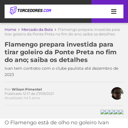
APOSTAS
Home
Mercado da Bola
Flamengo prepara investida para
tirar goleiro da Ponte Preta no fim do ano; saiba os detalhes
ÚLTIMAS
DICAS
Flamengo prepara investida para
DE
tirar goleiro da Ponte Preta no fim
APOSTA
COPA
do ano; saiba os detalhes
DO
MUNDO
MELHORES
Ivan tem contrato com o clube paulista até dezembro de
SITES
2023
DE
TIMES
APOSTAS
Por
Wilson Pimentel
2026
Publicado 12:17 de 27/09/2021
Atualizado há 5 anos
CAMPEONATOS
MEU
TIME
CÓDIGO
MÍDIA
PROMOCIONAL
BRASILEIRÃO
Acesse o perfil do autor
ESPORTIVA
BETBOOM
PALMEIRAS
SÉRIE
O Flamengo está de olho no goleiro Ivan
no Twitter
A