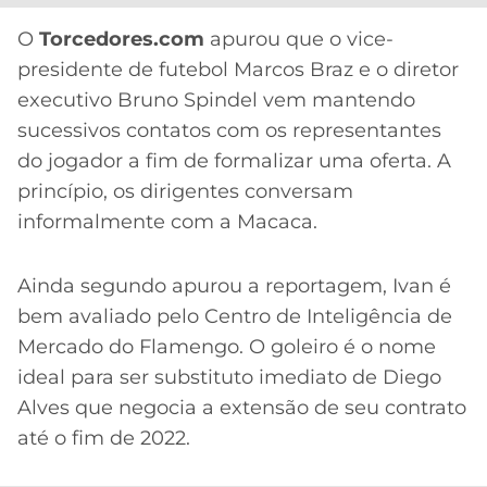
CASSINOS
ONLINE
LALIGA
O
Torcedores.com
apurou que o vice-
2026
GRÊMIO
presidente de futebol Marcos Braz e o diretor
executivo Bruno Spindel vem mantendo
ATLÉTICO
sucessivos contatos com os representantes
MG
do jogador a fim de formalizar uma oferta. A
princípio, os dirigentes conversam
CRUZEIRO
informalmente com a Macaca.
Ainda segundo apurou a reportagem, Ivan é
bem avaliado pelo Centro de Inteligência de
Mercado do Flamengo. O goleiro é o nome
ideal para ser substituto imediato de Diego
Alves que negocia a extensão de seu contrato
até o fim de 2022.