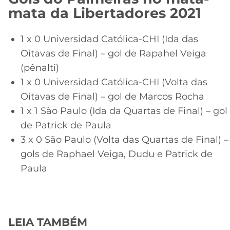
mata da Libertadores 2021
1 x 0 Universidad Católica-CHI (Ida das
Oitavas de Final) – gol de Rapahel Veiga
(pênalti)
1 x 0 Universidad Católica-CHI (Volta das
Oitavas de Final) – gol de Marcos Rocha
1 x 1 São Paulo (Ida da Quartas de Final) – gol
de Patrick de Paula
3 x 0 São Paulo (Volta das Quartas de Final) –
gols de Raphael Veiga, Dudu e Patrick de
Paula
LEIA TAMBÉM