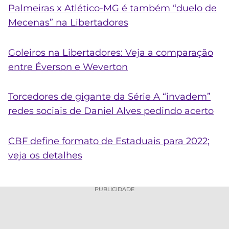
Palmeiras x Atlético-MG é também “duelo de
Mecenas” na Libertadores
Goleiros na Libertadores: Veja a comparação
entre Éverson e Weverton
Torcedores de gigante da Série A “invadem”
redes sociais de Daniel Alves pedindo acerto
CBF define formato de Estaduais para 2022;
veja os detalhes
PUBLICIDADE