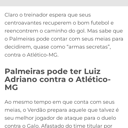
Claro o treinador espera que seus
centroavantes recuperem o bom futebol e
reencontrem o caminho do gol. Mas sabe que
o Palmeiras pode contar com seus meias para
decidirem, quase como “armas secretas”,
contra o Atlético-MG.
Palmeiras pode ter Luiz
Adriano contra o Atlético-
MG
Ao mesmo tempo em que conta com seus
meias, o Verdão prepara aquele que talvez é
seu melhor jogador de ataque para o duelo
contra o Galo. Afastado do time titular por