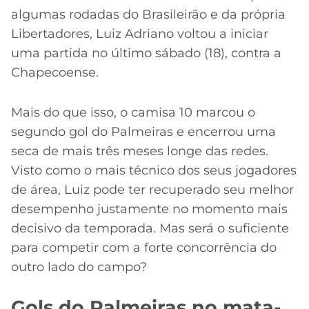
algumas rodadas do Brasileirão e da própria
Libertadores, Luiz Adriano voltou a iniciar
uma partida no último sábado (18), contra a
Chapecoense.
Mais do que isso, o camisa 10 marcou o
segundo gol do Palmeiras e encerrou uma
seca de mais três meses longe das redes.
Visto como o mais técnico dos seus jogadores
de área, Luiz pode ter recuperado seu melhor
desempenho justamente no momento mais
decisivo da temporada. Mas será o suficiente
para competir com a forte concorrência do
outro lado do campo?
Gols do Palmeiras no mata-