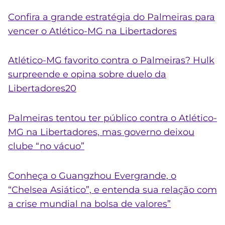
Confira a grande estratégia do Palmeiras para
vencer o Atlético-MG na Libertadores
Atlético-MG favorito contra o Palmeiras? Hulk
surpreende e opina sobre duelo da
Libertadores20
Palmeiras tentou ter público contra o Atlético-
MG na Libertadores, mas governo deixou
clube “no vácuo”
Conheça o Guangzhou Evergrande, o
“Chelsea Asiático”, e entenda sua relação com
a crise mundial na bolsa de valores”