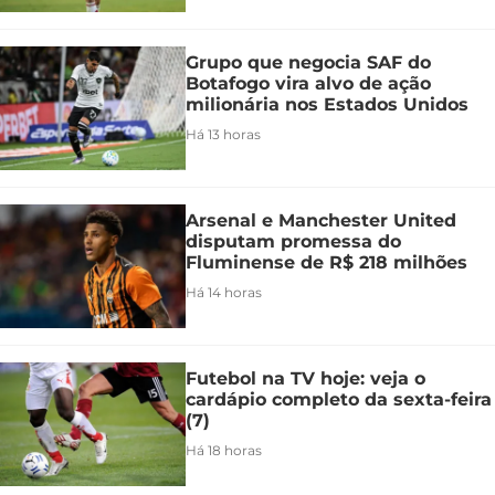
Grupo que negocia SAF do
Botafogo vira alvo de ação
milionária nos Estados Unidos
Há 13 horas
Arsenal e Manchester United
disputam promessa do
Fluminense de R$ 218 milhões
Há 14 horas
Futebol na TV hoje: veja o
cardápio completo da sexta-feira
(7)
Há 18 horas