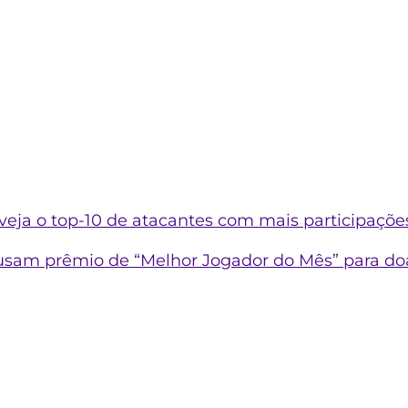
veja o top-10 de atacantes com mais participações
í usam prêmio de “Melhor Jogador do Mês” para do