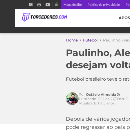
Mapa do Site
Política de privacidade
Pol
APOS
Home
Futebol
Paulinho, Alex
Paulinho, Ale
desejam volta
Acesse o perfil do autor
Futebol brasileiro teve o 
no Twitter
Por
Octávio Almeida Jr
Publicado 16:12 de 27/09/2021
Atualizado há 5 anos
Depois de vários jogado
pode regressar ao país 