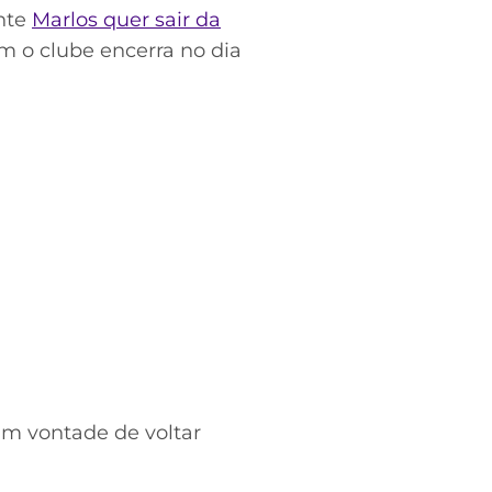
ante
Marlos quer sair da
om o clube encerra no dia
am vontade de voltar