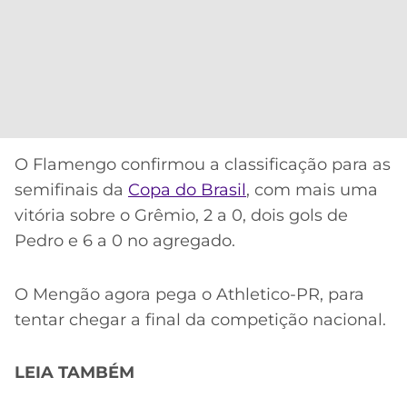
O Flamengo confirmou a classificação para as
semifinais da
Copa do Brasil
, com mais uma
vitória sobre o Grêmio, 2 a 0, dois gols de
Pedro e 6 a 0 no agregado.
O Mengão agora pega o Athletico-PR, para
tentar chegar a final da competição nacional.
LEIA TAMBÉM