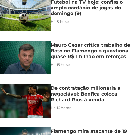
Futebol na TV hoje: confira o
amplo cardápio de jogos do
domingo (9)
Há 8 horas
Mauro Cezar critica trabalho de
Boto no Flamengo e questiona
quase R$ 1 bilhão em reforços
Há 15 horas
De contratação milionária a
negociável: Benfica coloca
Richard Ríos à venda
Há 16 horas
Flamengo mira atacante de 19