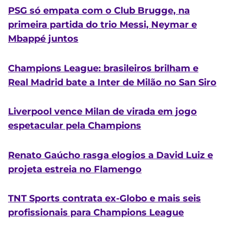
PSG só empata com o Club Brugge, na
primeira partida do trio Messi, Neymar e
Mbappé juntos
Champions League: brasileiros brilham e
Real Madrid bate a Inter de Milão no San Siro
Liverpool vence Milan de virada em jogo
espetacular pela Champions
Renato Gaúcho rasga elogios a David Luiz e
projeta estreia no Flamengo
TNT Sports contrata ex-Globo e mais seis
profissionais para Champions League