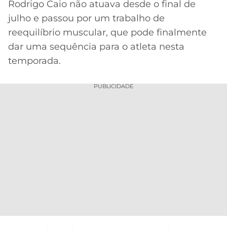
Rodrigo Caio não atuava desde o final de
MERCADO
CÓDIGO
CORINTHIANS
julho e passou por um trabalho de
DA
DE
LIBERTADORES
reequilíbrio muscular, que pode finalmente
BOLA
INDICAÇÃO
SÃO
dar uma sequência para o atleta nesta
BET365
PAULO
COPA
temporada.
PALPITES
DO
CÓDIGO
BRASIL
SANTOS
PUBLICIDADE
BETANO
PREMIER
FLAMENGO
MELHORES
LEAGUE
APPS
DE
FLUMINENSE
COPA
APOSTAS
SUL-
BOTAFOGO
AMERICANA
CASSINOS
ONLINE
VASCO
LIGA
DOS
MELHORES
CAMPEÕES
INTERNACIONAL