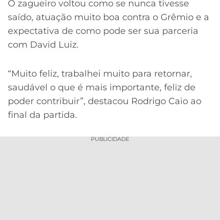
CASSINOS
O zagueiro voltou como se nunca tivesse
ONLINE
LALIGA
saído, atuação muito boa contra o Grêmio e a
2026
GRÊMIO
expectativa de como pode ser sua parceria
com David Luiz.
ATLÉTICO
MG
“Muito feliz, trabalhei muito para retornar,
saudável o que é mais importante, feliz de
CRUZEIRO
poder contribuir”, destacou Rodrigo Caio ao
final da partida.
PUBLICIDADE