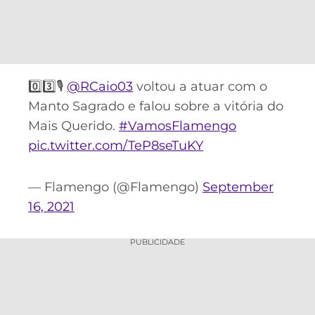
0️⃣3️⃣🎙
@RCaio03
voltou a atuar com o
Manto Sagrado e falou sobre a vitória do
Mais Querido.
#VamosFlamengo
pic.twitter.com/TeP8seTuKY
— Flamengo (@Flamengo)
September
16, 2021
PUBLICIDADE