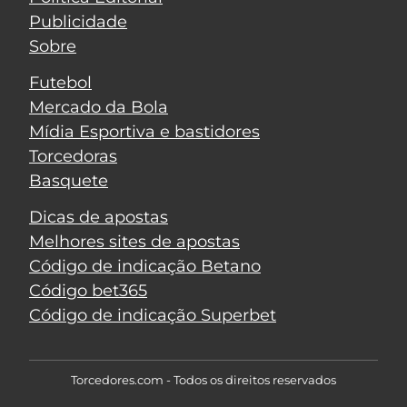
Publicidade
Sobre
Futebol
Mercado da Bola
Mídia Esportiva e bastidores
Torcedoras
Basquete
Dicas de apostas
Melhores sites de apostas
Código de indicação Betano
Código bet365
Código de indicação Superbet
Torcedores.com - Todos os direitos reservados