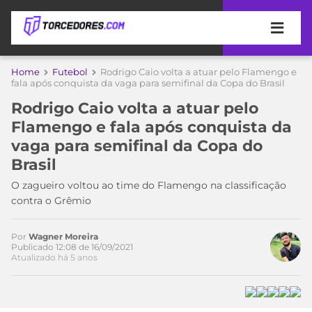
APOSTAS
Home
Futebol
Rodrigo Caio volta a atuar pelo Flamengo e
fala após conquista da vaga para semifinal da Copa do Brasil
ÚLTIMAS
DICAS
Rodrigo Caio volta a atuar pelo
DE
Flamengo e fala após conquista da
APOSTA
COPA
vaga para semifinal da Copa do
DO
Brasil
MUNDO
MELHORES
SITES
O zagueiro voltou ao time do Flamengo na classificação
DE
contra o Grêmio
TIMES
APOSTAS
2026
Por
Wagner Moreira
CAMPEONATOS
MEU
Publicado 12:08 de 16/09/2021
TIME
Atualizado há 5 anos
CÓDIGO
Acesse o perfil do autor
MÍDIA
PROMOCIONAL
BRASILEIRÃO
no Twitter
ESPORTIVA
BETBOOM
PALMEIRAS
SÉRIE
A