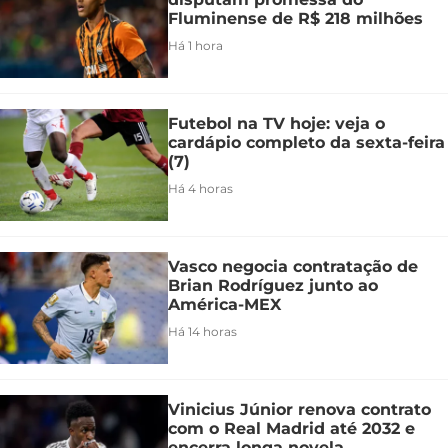
Fluminense de R$ 218 milhões
Há 1 hora
Futebol na TV hoje: veja o
cardápio completo da sexta-feira
(7)
Há 4 horas
Vasco negocia contratação de
Brian Rodríguez junto ao
América-MEX
Há 14 horas
Vinicius Júnior renova contrato
com o Real Madrid até 2032 e
encerra longa novela