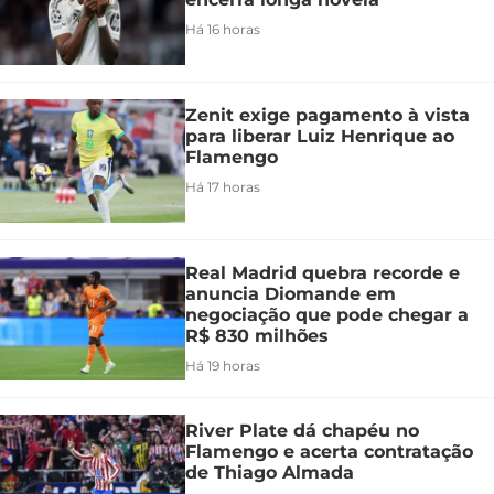
Há 16 horas
Zenit exige pagamento à vista
para liberar Luiz Henrique ao
Flamengo
Há 17 horas
Real Madrid quebra recorde e
anuncia Diomande em
negociação que pode chegar a
R$ 830 milhões
Há 19 horas
River Plate dá chapéu no
Flamengo e acerta contratação
de Thiago Almada