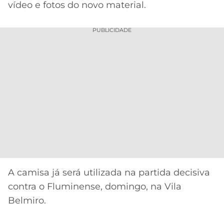
vídeo e fotos do novo material.
MERCADO
CÓDIGO
CORINTHIANS
DA
DE
LIBERTADORES
PUBLICIDADE
BOLA
INDICAÇÃO
SÃO
BET365
PAULO
COPA
PALPITES
DO
CÓDIGO
BRASIL
SANTOS
BETANO
PREMIER
FLAMENGO
MELHORES
LEAGUE
APPS
DE
FLUMINENSE
COPA
APOSTAS
SUL-
BOTAFOGO
AMERICANA
A camisa já será utilizada na partida decisiva
CASSINOS
ONLINE
contra o Fluminense, domingo, na Vila
VASCO
LIGA
Belmiro.
DOS
MELHORES
CAMPEÕES
INTERNACIONAL