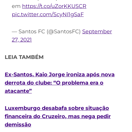
em
https://t.co/uZorKKUSCR
pic.twitter.com/ScyNI1gSaF
— Santos FC (@SantosFC)
September
27, 2021
LEIA TAMBÉM
Ex-Santos, Kaio Jorge ironiza após nova
derrota do clube: “O problema era o
atacante”
Luxemburgo desabafa sobre situação
financeira do Cruzeiro, mas nega pedir
demissão