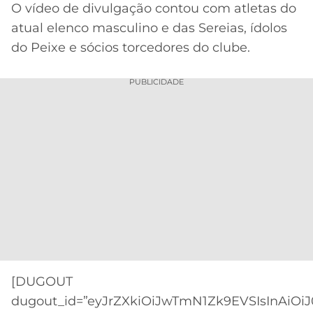
CASSINOS
O vídeo de divulgação contou com atletas do
ONLINE
LALIGA
atual elenco masculino e das Sereias, ídolos
2026
GRÊMIO
do Peixe e sócios torcedores do clube.
ATLÉTICO
PUBLICIDADE
MG
CRUZEIRO
[DUGOUT
dugout_id=”eyJrZXkiOiJwTmN1Zk9EVSIsInAiOiJ