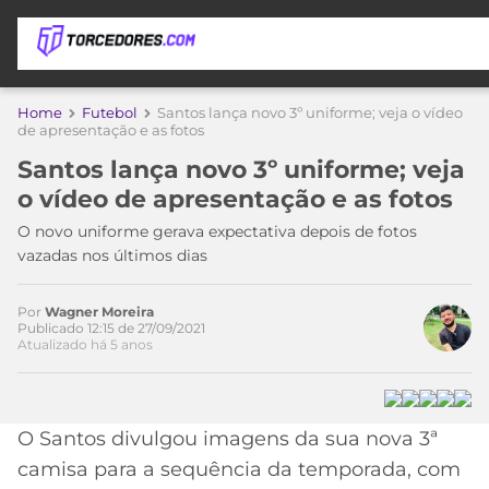
APOSTAS
Home
Futebol
Santos lança novo 3º uniforme; veja o vídeo
de apresentação e as fotos
ÚLTIMAS
DICAS
Santos lança novo 3º uniforme; veja
DE
o vídeo de apresentação e as fotos
APOSTA
COPA
O novo uniforme gerava expectativa depois de fotos
DO
vazadas nos últimos dias
MUNDO
MELHORES
SITES
DE
Por
Wagner Moreira
TIMES
Publicado 12:15 de 27/09/2021
APOSTAS
Atualizado há 5 anos
2026
CAMPEONATOS
MEU
TIME
CÓDIGO
Acesse o perfil do autor
O Santos divulgou imagens da sua nova 3ª
MÍDIA
PROMOCIONAL
BRASILEIRÃO
no Twitter
ESPORTIVA
BETBOOM
PALMEIRAS
SÉRIE
camisa para a sequência da temporada, com
A