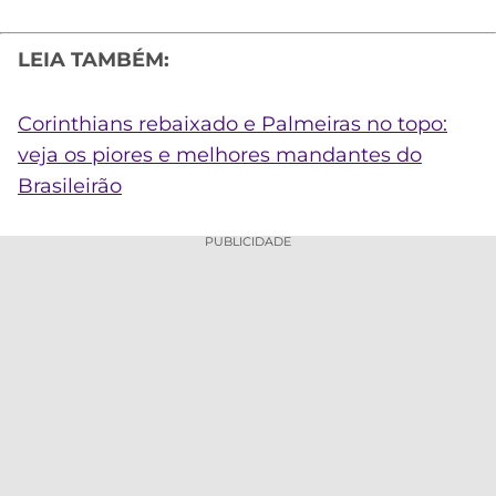
LEIA TAMBÉM:
Corinthians rebaixado e Palmeiras no topo:
veja os piores e melhores mandantes do
Brasileirão
PUBLICIDADE