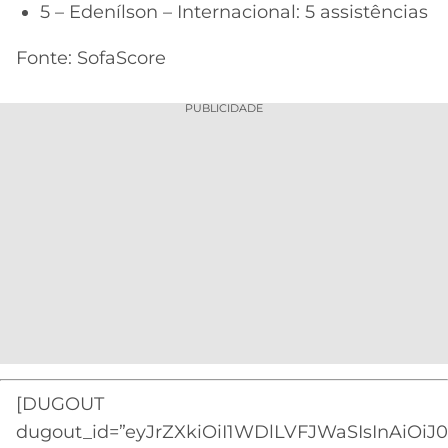
5 – Edenílson – Internacional: 5 assistências
Fonte: SofaScore
PUBLICIDADE
[DUGOUT
dugout_id=”eyJrZXkiOiI1WDlLVFJWaSIsInAiOiJ