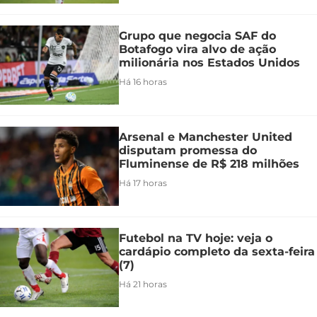
Grupo que negocia SAF do
Botafogo vira alvo de ação
milionária nos Estados Unidos
Há 16 horas
Arsenal e Manchester United
disputam promessa do
Fluminense de R$ 218 milhões
Há 17 horas
Futebol na TV hoje: veja o
cardápio completo da sexta-feira
(7)
Há 21 horas