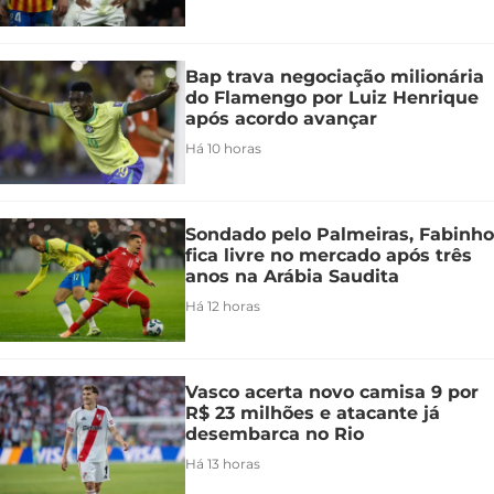
Bap trava negociação milionária
do Flamengo por Luiz Henrique
após acordo avançar
Há 10 horas
Sondado pelo Palmeiras, Fabinho
fica livre no mercado após três
anos na Arábia Saudita
Há 12 horas
Vasco acerta novo camisa 9 por
R$ 23 milhões e atacante já
desembarca no Rio
Há 13 horas