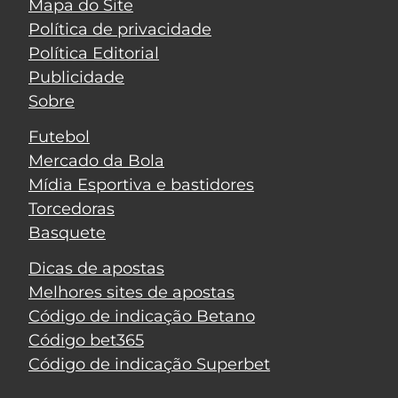
Mapa do Site
Política de privacidade
Política Editorial
Publicidade
Sobre
Futebol
Mercado da Bola
Mídia Esportiva e bastidores
Torcedoras
Basquete
Dicas de apostas
Melhores sites de apostas
Código de indicação Betano
Código bet365
Código de indicação Superbet