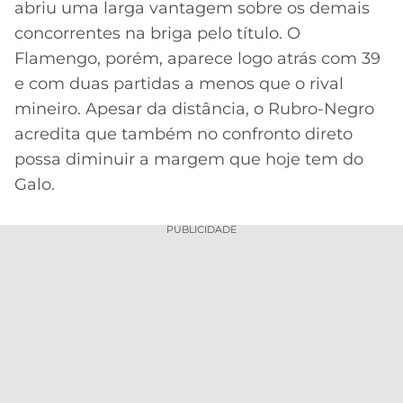
abriu uma larga vantagem sobre os demais
Acesse o perfil do autor
MERCADO
CÓDIGO
CORINTHIANS
concorrentes na briga pelo título. O
no Twitter
DA
DE
LIBERTADORES
Flamengo, porém, aparece logo atrás com 39
BOLA
INDICAÇÃO
SÃO
e com duas partidas a menos que o rival
BET365
PAULO
COPA
mineiro. Apesar da distância, o Rubro-Negro
PALPITES
DO
acredita que também no confronto direto
CÓDIGO
BRASIL
SANTOS
BETANO
possa diminuir a margem que hoje tem do
Galo.
PREMIER
FLAMENGO
MELHORES
LEAGUE
APPS
PUBLICIDADE
DE
FLUMINENSE
COPA
APOSTAS
SUL-
BOTAFOGO
AMERICANA
CASSINOS
ONLINE
VASCO
LIGA
DOS
MELHORES
CAMPEÕES
INTERNACIONAL