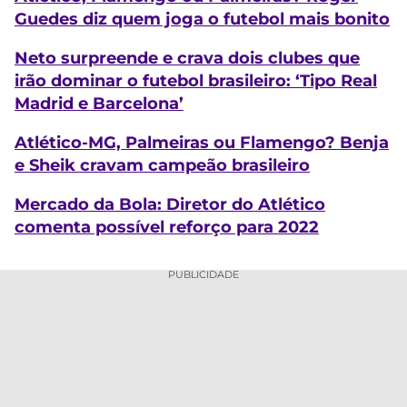
Guedes diz quem joga o futebol mais bonito
Neto surpreende e crava dois clubes que
irão dominar o futebol brasileiro: ‘Tipo Real
Madrid e Barcelona’
Atlético-MG, Palmeiras ou Flamengo? Benja
e Sheik cravam campeão brasileiro
Mercado da Bola: Diretor do Atlético
comenta possível reforço para 2022
PUBLICIDADE