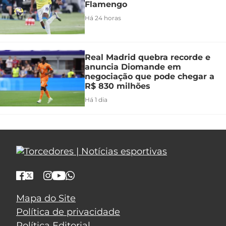
Flamengo
Há 24 horas
Real Madrid quebra recorde e
anuncia Diomande em
negociação que pode chegar a
R$ 830 milhões
Há 1 dia
Mapa do Site
Política de privacidade
Política Editorial