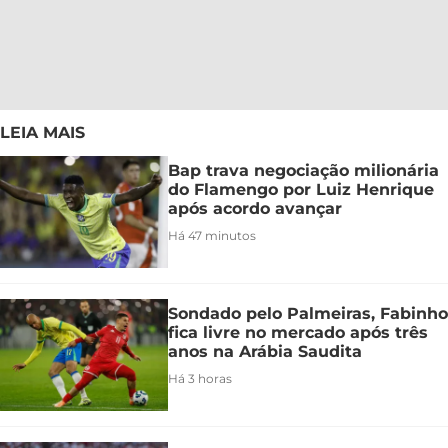
LEIA MAIS
Bap trava negociação milionária
do Flamengo por Luiz Henrique
após acordo avançar
Há 47 minutos
Sondado pelo Palmeiras, Fabinho
fica livre no mercado após três
anos na Arábia Saudita
Há 3 horas