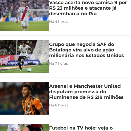
Vasco acerta novo camisa 9 por
R$ 23 milhões e atacante já
desembarca no Rio
Há 4 horas
Grupo que negocia SAF do
Botafogo vira alvo de ação
milionária nos Estados Unidos
Há 7 horas
Arsenal e Manchester United
disputam promessa do
Fluminense de R$ 218 milhões
Há 8 horas
Futebol na TV hoje: veja o