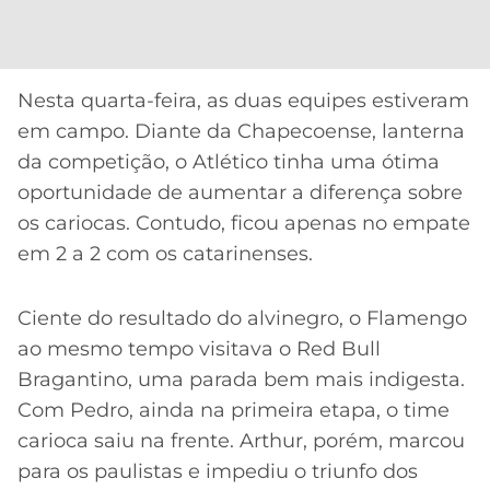
CASSINOS
ONLINE
LALIGA
2026
GRÊMIO
Nesta quarta-feira, as duas equipes estiveram
ATLÉTICO
em campo. Diante da Chapecoense, lanterna
MG
da competição, o Atlético tinha uma ótima
oportunidade de aumentar a diferença sobre
CRUZEIRO
os cariocas. Contudo, ficou apenas no empate
em 2 a 2 com os catarinenses.
Ciente do resultado do alvinegro, o Flamengo
ao mesmo tempo visitava o Red Bull
Bragantino, uma parada bem mais indigesta.
Com Pedro, ainda na primeira etapa, o time
carioca saiu na frente. Arthur, porém, marcou
para os paulistas e impediu o triunfo dos