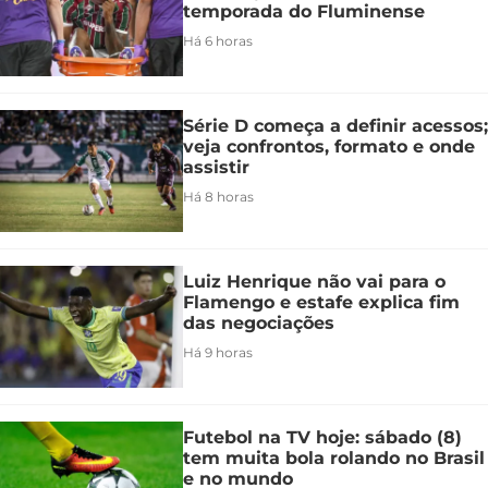
temporada do Fluminense
Há 6 horas
Série D começa a definir acessos;
veja confrontos, formato e onde
assistir
Há 8 horas
Luiz Henrique não vai para o
Flamengo e estafe explica fim
das negociações
Há 9 horas
Futebol na TV hoje: sábado (8)
tem muita bola rolando no Brasil
e no mundo