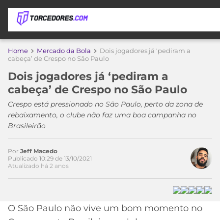
APOSTAS
Home
Mercado da Bola
Dois jogadores já ‘pediram a
Acesse o perfil do autor
cabeça’ de Crespo no São Paulo
ÚLTIMAS
DICAS
no Twitter
Dois jogadores já ‘pediram a
DE
cabeça’ de Crespo no São Paulo
APOSTA
COPA
Crespo está pressionado no São Paulo, perto da zona de
DO
rebaixamento, o clube não faz uma boa campanha no
MUNDO
MELHORES
Brasileirão
SITES
DE
TIMES
APOSTAS
Por
Jeff Macedo
Publicado 10:29 de 13/10/2021
2026
Atualizado há 2 anos
CAMPEONATOS
MEU
TIME
CÓDIGO
MÍDIA
PROMOCIONAL
BRASILEIRÃO
O São Paulo não vive um bom momento no
ESPORTIVA
BETBOOM
PALMEIRAS
SÉRIE
A