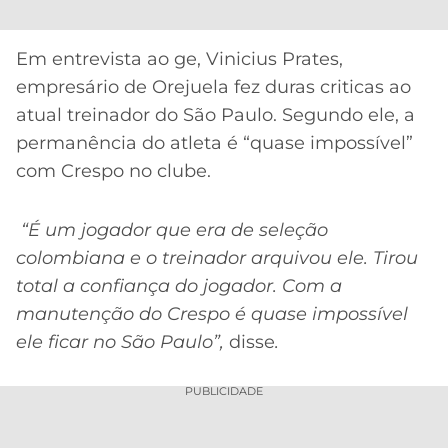
CASSINOS
ONLINE
LALIGA
2026
GRÊMIO
Em entrevista ao ge, Vinicius Prates,
empresário de Orejuela fez duras criticas ao
ATLÉTICO
atual treinador do São Paulo. Segundo ele, a
MG
permanência do atleta é “quase impossível”
com Crespo no clube.
CRUZEIRO
“É um jogador que era de seleção
colombiana e o treinador arquivou ele. Tirou
total a confiança do jogador. Com a
manutenção do Crespo é quase impossível
ele ficar no São Paulo”,
disse
.
PUBLICIDADE