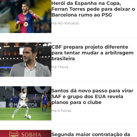
Herói da Espanha na Copa,
Ferran Torres pede para deixar o
Barcelona rumo ao PSG
Há 40 minutos
CBF prepara projeto diferente
para tentar mudar a arbitragem
brasileira
Há 1 hora
Santos dá novo passo para virar
SAF e grupo dos EUA revela
planos para o clube
Há 4 horas
Segunda maior contratação da