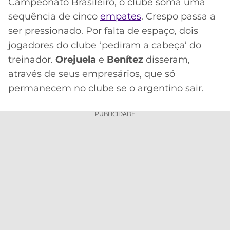
Campeonato Brasileiro, o clube soma uma
sequência de cinco
MERCADO
CÓDIGO
CORINTHIANS
empates
. Crespo passa a
DA
DE
LIBERTADORES
ser pressionado. Por falta de espaço, dois
BOLA
INDICAÇÃO
SÃO
jogadores do clube ‘pediram a cabeça’ do
BET365
PAULO
COPA
treinador.
Orejuela
e
Benítez
disseram,
PALPITES
DO
através de seus empresários, que só
CÓDIGO
BRASIL
SANTOS
permanecem no clube se o argentino sair.
BETANO
PREMIER
FLAMENGO
PUBLICIDADE
MELHORES
LEAGUE
APPS
DE
FLUMINENSE
COPA
APOSTAS
SUL-
BOTAFOGO
AMERICANA
CASSINOS
ONLINE
VASCO
LIGA
DOS
MELHORES
CAMPEÕES
INTERNACIONAL