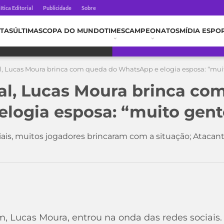
ítica Editorial
Publicidade
Sobre
TAS
ÚLTIMAS
COPA DO MUNDO
TIMES
CAMPEONATOS
MÍDIA ESPO
l, Lucas Moura brinca com queda do WhatsApp e elogia esposa: “mui
al, Lucas Moura brinca co
logia esposa: “muito gent
ais, muitos jogadores brincaram com a situação; Atacan
, Lucas Moura, entrou na onda das redes sociais