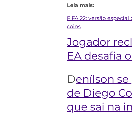
Leia mais:
FIFA 22: versão especia
coins
Jogador rec
EA desafia o
D
enílson se
de Diego Co
que sai na 