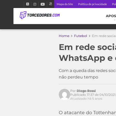
Mapa do Site
Política de privacidade
Pol
APOS
Home
Futebol
Em rede socia
Em rede soci
Acesse o perfil do autor
no Twitter
WhatsApp e e
Com a queda das redes soci
não perdeu tempo
Por
Diogo Rossi
Publicado 17:37 de 04/10/2021
Atualizado há 5 anos
O atacante do Tottenham