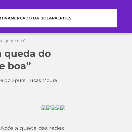
RTIVA
MERCADO DA BOLA
PALPITES
to gente boa”
m queda do
e boa”
te do Spurs, Lucas Moura
. Após a queda das redes