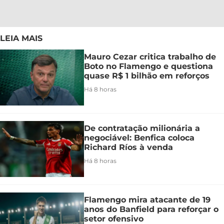
LEIA MAIS
Mauro Cezar critica trabalho de
Boto no Flamengo e questiona
quase R$ 1 bilhão em reforços
Há 8 horas
De contratação milionária a
negociável: Benfica coloca
Richard Ríos à venda
Há 8 horas
Flamengo mira atacante de 19
anos do Banfield para reforçar o
setor ofensivo