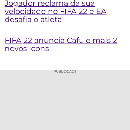
Jogador reclama da sua
velocidade no FIFA 22 e EA
desafia o atleta
FIFA 22 anuncia Cafu e mais 2
novos icons
PUBLICIDADE