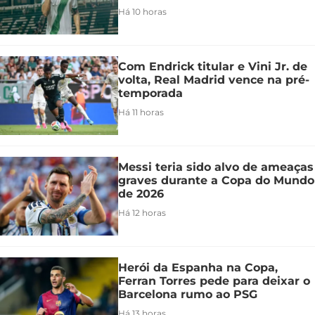
Há 10 horas
Com Endrick titular e Vini Jr. de
volta, Real Madrid vence na pré-
temporada
Há 11 horas
Messi teria sido alvo de ameaças
graves durante a Copa do Mundo
de 2026
Há 12 horas
Herói da Espanha na Copa,
Ferran Torres pede para deixar o
Barcelona rumo ao PSG
Há 13 horas