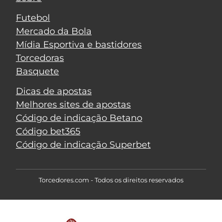
Futebol
Mercado da Bola
Mídia Esportiva e bastidores
Torcedoras
Basquete
Dicas de apostas
Melhores sites de apostas
Código de indicação Betano
Código bet365
Código de indicação Superbet
Torcedores.com - Todos os direitos reservados