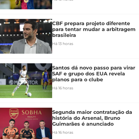
CBF prepara projeto diferente
para tentar mudar a arbitragem
brasileira
Há 13 horas
Santos dá novo passo para virar
SAF e grupo dos EUA revela
planos para o clube
Há 16 horas
Segunda maior contratação da
história do Arsenal, Bruno
Guimarães é anunciado
Há 16 horas