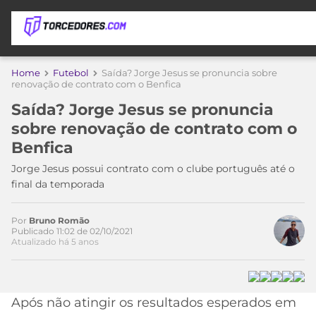
APOSTAS
Home
Futebol
Saída? Jorge Jesus se pronuncia sobre
renovação de contrato com o Benfica
ÚLTIMAS
DICAS
Saída? Jorge Jesus se pronuncia
DE
sobre renovação de contrato com o
APOSTA
COPA
Benfica
DO
MUNDO
MELHORES
Jorge Jesus possui contrato com o clube português até o
SITES
final da temporada
DE
TIMES
APOSTAS
Por
Bruno Romão
2026
Publicado 11:02 de 02/10/2021
Atualizado há 5 anos
CAMPEONATOS
MEU
TIME
CÓDIGO
MÍDIA
PROMOCIONAL
BRASILEIRÃO
ESPORTIVA
BETBOOM
PALMEIRAS
SÉRIE
Após não atingir os resultados esperados em
A