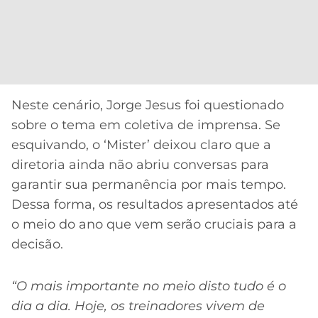
CASSINOS
ONLINE
LALIGA
2026
GRÊMIO
ATLÉTICO
MG
Neste cenário, Jorge Jesus foi questionado
sobre o tema em coletiva de imprensa. Se
CRUZEIRO
esquivando, o ‘Mister’ deixou claro que a
diretoria ainda não abriu conversas para
garantir sua permanência por mais tempo.
Dessa forma, os resultados apresentados até
o meio do ano que vem serão cruciais para a
decisão.
“O mais importante no meio disto tudo é o
dia a dia. Hoje, os treinadores vivem de