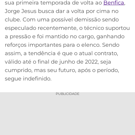
sua primeira temporada de volta ao
Benfica
,
MERCADO
CÓDIGO
CORINTHIANS
Jorge Jesus busca dar a volta por cima no
DA
DE
LIBERTADORES
clube. Com uma possível demissão sendo
BOLA
INDICAÇÃO
SÃO
especulado recentemente, o técnico suportou
BET365
PAULO
COPA
a pressão e foi mantido no cargo, ganhando
PALPITES
DO
reforços importantes para o elenco. Sendo
CÓDIGO
BRASIL
SANTOS
BETANO
assim, a tendência é que o atual contrato,
válido até o final de junho de 2022, seja
PREMIER
FLAMENGO
MELHORES
LEAGUE
cumprido, mas seu futuro, após o período,
APPS
segue indefinido.
DE
FLUMINENSE
COPA
APOSTAS
SUL-
PUBLICIDADE
BOTAFOGO
AMERICANA
CASSINOS
ONLINE
VASCO
LIGA
DOS
MELHORES
CAMPEÕES
INTERNACIONAL