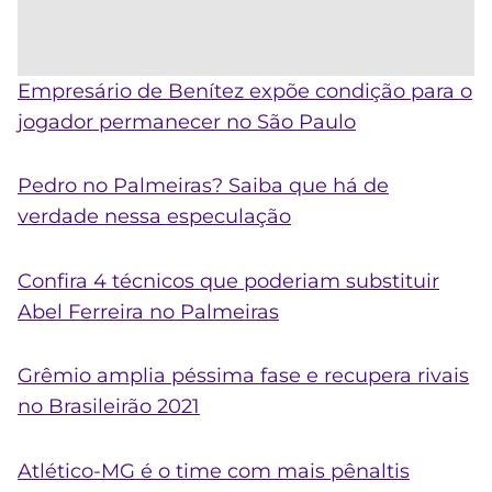
Empresário de Benítez expõe condição para o
jogador permanecer no São Paulo
Pedro no Palmeiras? Saiba que há de
verdade nessa especulação
Confira 4 técnicos que poderiam substituir
Abel Ferreira no Palmeiras
Grêmio amplia péssima fase e recupera rivais
no Brasileirão 2021
Atlético-MG é o time com mais pênaltis