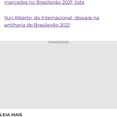
marcados no Brasileirão 2021; lista
Yuri Alberto, do Internacional, dispara na
artilharia do Brasileirão 2021
PUBLICIDADE
LEIA MAIS