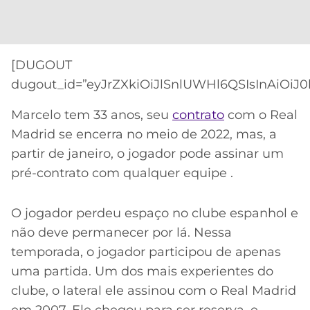
[DUGOUT
dugout_id=”eyJrZXkiOiJlSnlUWHl6QSIsInAiOiJ0
Marcelo tem 33 anos, seu
contrato
com o Real
Madrid se encerra no meio de 2022, mas, a
partir de janeiro, o jogador pode assinar um
pré-contrato com qualquer equipe .
O jogador perdeu espaço no clube espanhol e
não deve permanecer por lá. Nessa
temporada, o jogador participou de apenas
uma partida. Um dos mais experientes do
clube, o lateral ele assinou com o Real Madrid