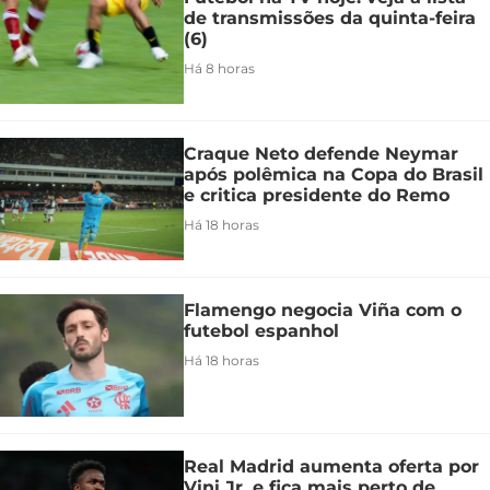
de transmissões da quinta-feira
(6)
Há 8 horas
Craque Neto defende Neymar
após polêmica na Copa do Brasil
e critica presidente do Remo
Há 18 horas
Flamengo negocia Viña com o
futebol espanhol
Há 18 horas
Real Madrid aumenta oferta por
Vini Jr. e fica mais perto de