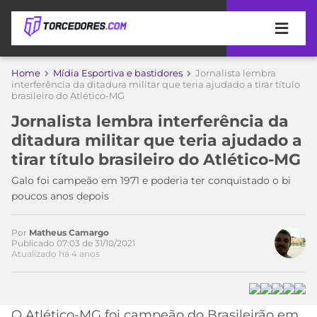
APOSTAS
Home
Mídia Esportiva e bastidores
Jornalista lembra
interferência da ditadura militar que teria ajudado a tirar título
brasileiro do Atlético-MG
ÚLTIMAS
DICAS
DE
Jornalista lembra interferência da
APOSTA
COPA
ditadura militar que teria ajudado a
DO
tirar título brasileiro do Atlético-MG
Acesse o perfil do autor
MUNDO
MELHORES
no Twitter
Galo foi campeão em 1971 e poderia ter conquistado o bi
SITES
poucos anos depois
DE
TIMES
APOSTAS
2026
Por
Matheus Camargo
Publicado 07:03 de 31/10/2021
CAMPEONATOS
MEU
Atualizado há 4 anos
TIME
CÓDIGO
MÍDIA
PROMOCIONAL
BRASILEIRÃO
ESPORTIVA
BETBOOM
PALMEIRAS
SÉRIE
O Atlético-MG foi campeão do Brasileirão em
A