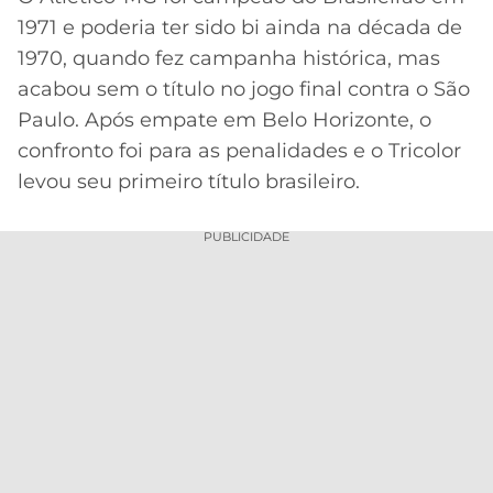
1971 e poderia ter sido bi ainda na década de
MERCADO
CÓDIGO
CORINTHIANS
1970, quando fez campanha histórica, mas
DA
DE
LIBERTADORES
BOLA
INDICAÇÃO
acabou sem o título no jogo final contra o São
SÃO
BET365
Paulo. Após empate em Belo Horizonte, o
PAULO
COPA
PALPITES
DO
confronto foi para as penalidades e o Tricolor
CÓDIGO
BRASIL
SANTOS
levou seu primeiro título brasileiro.
BETANO
PREMIER
PUBLICIDADE
FLAMENGO
MELHORES
LEAGUE
APPS
DE
FLUMINENSE
COPA
APOSTAS
SUL-
BOTAFOGO
AMERICANA
CASSINOS
ONLINE
VASCO
LIGA
DOS
MELHORES
CAMPEÕES
INTERNACIONAL