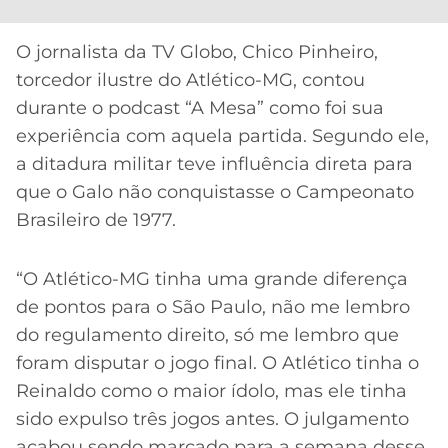
CASSINOS
ONLINE
LALIGA
2026
GRÊMIO
O jornalista da TV Globo, Chico Pinheiro,
torcedor ilustre do Atlético-MG, contou
ATLÉTICO
durante o podcast “A Mesa” como foi sua
MG
experiência com aquela partida. Segundo ele,
a ditadura militar teve influência direta para
CRUZEIRO
que o Galo não conquistasse o Campeonato
Brasileiro de 1977.
“O Atlético-MG tinha uma grande diferença
de pontos para o São Paulo, não me lembro
do regulamento direito, só me lembro que
foram disputar o jogo final. O Atlético tinha o
Reinaldo como o maior ídolo, mas ele tinha
sido expulso três jogos antes. O julgamento
acabou sendo marcado para a semana desse