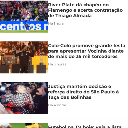
River Plate dá chapéu no
Flamengo e acerta contratação
de Thiago Almada
Há 1 hora
Colo-Colo promove grande festa
para apresentar Vozinha diante
de mais de 35 mil torcedores
Há 3 horas
Justiça mantém decisão e
reforça direito do São Paulo à
Taça das Bolinhas
Há 4 horas
Futebol na TV hoje: veja a lista