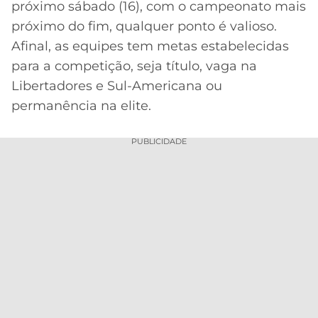
próximo sábado (16), com o campeonato mais
MERCADO
CÓDIGO
CORINTHIANS
próximo do fim, qualquer ponto é valioso.
DA
DE
LIBERTADORES
Afinal, as equipes tem metas estabelecidas
BOLA
INDICAÇÃO
SÃO
para a competição, seja título, vaga na
BET365
PAULO
COPA
Libertadores e Sul-Americana ou
PALPITES
DO
permanência na elite.
CÓDIGO
BRASIL
SANTOS
BETANO
PUBLICIDADE
PREMIER
FLAMENGO
MELHORES
LEAGUE
APPS
DE
FLUMINENSE
COPA
APOSTAS
SUL-
BOTAFOGO
AMERICANA
CASSINOS
ONLINE
VASCO
LIGA
DOS
MELHORES
CAMPEÕES
INTERNACIONAL