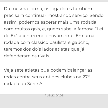
CASSINOS
ONLINE
LALIGA
Da mesma forma, os jogadores também
2026
GRÊMIO
precisam continuar mostrando serviço. Sendo
assim, podemos esperar mais uma rodada
ATLÉTICO
com muitos gols, e, quem sabe, a famosa “Lei
MG
do Ex” acontecendo novamente. Em uma
rodada com clássico paulista e gaúcho,
CRUZEIRO
teremos dos dois lados atletas que já
defenderam os rivais.
Veja sete atletas que podem balançar as
redes contra seus antigos clubes na 27ª
rodada da Série A.
PUBLICIDADE