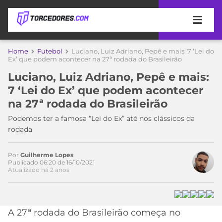
APOSTAS
Home
Futebol
Luciano, Luiz Adriano, Pepê e mais: 7 ‘Lei do
Ex’ que podem acontecer na 27ª rodada do Brasileirão
ÚLTIMAS
DICAS
Luciano, Luiz Adriano, Pepê e mais:
DE
Acesse o perfil do autor
7 ‘Lei do Ex’ que podem acontecer
APOSTA
no Twitter
COPA
na 27ª rodada do Brasileirão
DO
MUNDO
MELHORES
Podemos ter a famosa “Lei do Ex” até nos clássicos da
SITES
rodada
DE
TIMES
APOSTAS
Por
Guilherme Lopes
2026
Publicado 06:20 de 16/10/2021
Atualizado há 2 anos
CAMPEONATOS
MEU
TIME
CÓDIGO
MÍDIA
PROMOCIONAL
BRASILEIRÃO
ESPORTIVA
BETBOOM
PALMEIRAS
SÉRIE
A 27ª rodada do Brasileirão começa no
A