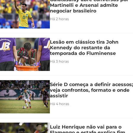
Martinelli e Arsenal admite
negociar brasileiro
Há 2 horas
Lesão em clássico tira John
Kennedy do restante da
temporada do Fluminense
Há 3 horas
Série D começa a definir acessos;
veja confrontos, formato e onde
assistir
Há 4 horas
Luiz Henrique não vai para o
Flamengo e estafe explica fim