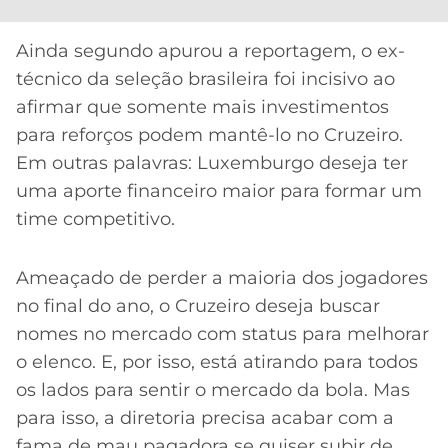
CASSINOS
ONLINE
LALIGA
2026
GRÊMIO
Ainda segundo apurou a reportagem, o ex-
técnico da seleção brasileira foi incisivo ao
ATLÉTICO
afirmar que somente mais investimentos
MG
para reforços podem mantê-lo no Cruzeiro.
Em outras palavras: Luxemburgo deseja ter
CRUZEIRO
uma aporte financeiro maior para formar um
time competitivo.
Ameaçado de perder a maioria dos jogadores
no final do ano, o Cruzeiro deseja buscar
nomes no mercado com status para melhorar
o elenco. E, por isso, está atirando para todos
os lados para sentir o mercado da bola. Mas
para isso, a diretoria precisa acabar com a
fama de mau pagadora se quiser subir de