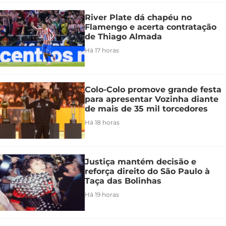
River Plate dá chapéu no
Flamengo e acerta contratação
de Thiago Almada
Há 17 horas
Colo-Colo promove grande festa
para apresentar Vozinha diante
de mais de 35 mil torcedores
Há 18 horas
Justiça mantém decisão e
reforça direito do São Paulo à
Taça das Bolinhas
Há 19 horas