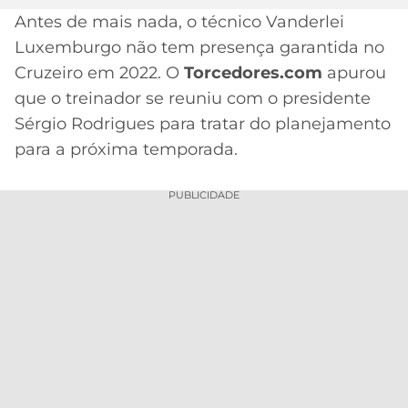
Antes de mais nada, o técnico Vanderlei
MERCADO
CÓDIGO
CORINTHIANS
Luxemburgo não tem presença garantida no
DA
DE
LIBERTADORES
BOLA
INDICAÇÃO
Cruzeiro em 2022. O
Torcedores.com
apurou
SÃO
BET365
que o treinador se reuniu com o presidente
PAULO
COPA
PALPITES
DO
Sérgio Rodrigues para tratar do planejamento
CÓDIGO
BRASIL
para a próxima temporada.
SANTOS
BETANO
PREMIER
PUBLICIDADE
FLAMENGO
MELHORES
LEAGUE
APPS
DE
FLUMINENSE
COPA
APOSTAS
SUL-
BOTAFOGO
AMERICANA
CASSINOS
ONLINE
VASCO
LIGA
DOS
MELHORES
CAMPEÕES
INTERNACIONAL