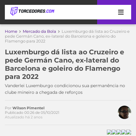
APOSTAS
Home
Mercado da Bola
Luxemburgo dá lista ao Cruzeiro e
pede Germán Cano, ex-lateral do Barcelona e goleiro do
Flamengo para 2022
ÚLTIMAS
DICAS
DE
Luxemburgo dá lista ao Cruzeiro e
APOSTA
COPA
pede Germán Cano, ex-lateral do
DO
Barcelona e goleiro do Flamengo
MUNDO
MELHORES
para 2022
SITES
DE
Vanderlei Luxemburgo condicionou sua permanência no
TIMES
APOSTAS
clube mineiro a chegada de reforços
2026
CAMPEONATOS
MEU
Por
Wilson Pimentel
TIME
Publicado 00:26 de 05/10/2021
CÓDIGO
Atualizado há 2 anos
MÍDIA
PROMOCIONAL
BRASILEIRÃO
Acesse o perfil do autor
ESPORTIVA
BETBOOM
PALMEIRAS
SÉRIE
no Twitter
A