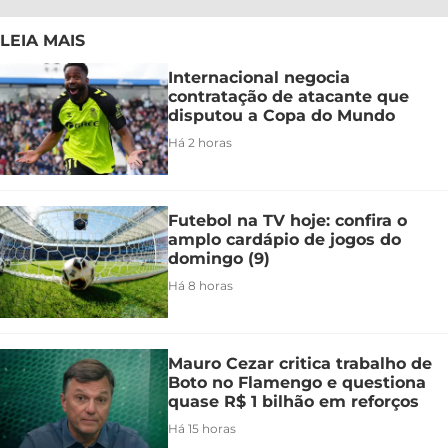
LEIA MAIS
Internacional negocia
contratação de atacante que
disputou a Copa do Mundo
Há 2 horas
Futebol na TV hoje: confira o
amplo cardápio de jogos do
domingo (9)
Há 8 horas
Mauro Cezar critica trabalho de
Boto no Flamengo e questiona
quase R$ 1 bilhão em reforços
Há 15 horas