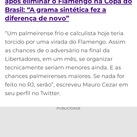
após eliminar o Flamengo na Copa do
Brasil: “A grama sintética fez a
diferença de novo”
“Um palmeirense frio e calculista hoje teria
torcido por uma virada do Flamengo. Assim
as chances de o adversário na final da
Libertadores, em um mês, se organizar
tecnicamente seriam menores ainda. E as
chances palmeirenses maiores. Se nada for
feito no RJ, serão”, escreveu Mauro Cezar em
seu perfil no Twitter.
PUBLICIDADE