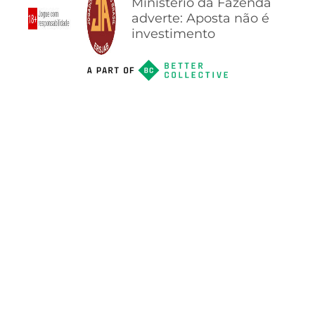
Ministério da Fazenda
adverte: Aposta não é
investimento