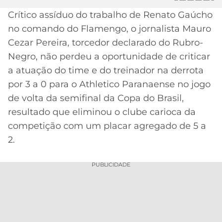
Crítico assíduo do trabalho de Renato Gaúcho
MERCADO
CÓDIGO
CORINTHIANS
DA
DE
LIBERTADORES
no comando do Flamengo, o jornalista Mauro
BOLA
INDICAÇÃO
Cezar Pereira, torcedor declarado do Rubro-
SÃO
BET365
PAULO
COPA
Negro, não perdeu a oportunidade de criticar
PALPITES
DO
a atuação do time e do treinador na derrota
CÓDIGO
BRASIL
SANTOS
por 3 a 0 para o Athletico Paranaense no jogo
BETANO
de volta da semifinal da Copa do Brasil,
PREMIER
FLAMENGO
resultado que eliminou o clube carioca da
MELHORES
LEAGUE
APPS
competição com um placar agregado de 5 a
DE
FLUMINENSE
2.
COPA
APOSTAS
SUL-
BOTAFOGO
AMERICANA
PUBLICIDADE
CASSINOS
ONLINE
VASCO
LIGA
DOS
MELHORES
CAMPEÕES
INTERNACIONAL