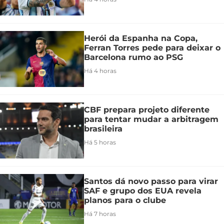
Herói da Espanha na Copa,
Ferran Torres pede para deixar o
Barcelona rumo ao PSG
Há 4 horas
CBF prepara projeto diferente
para tentar mudar a arbitragem
brasileira
Há 5 horas
Santos dá novo passo para virar
SAF e grupo dos EUA revela
planos para o clube
Há 7 horas