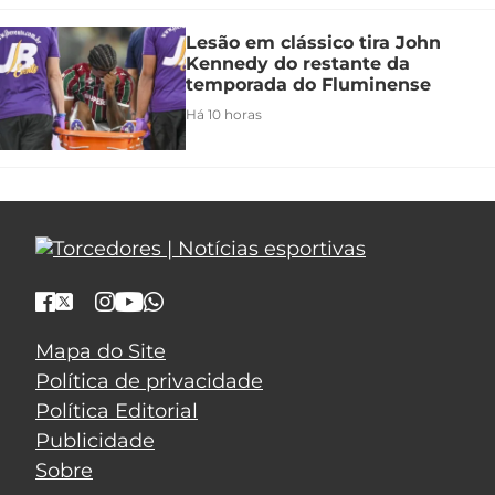
Lesão em clássico tira John
Kennedy do restante da
temporada do Fluminense
Há 10 horas
Mapa do Site
Política de privacidade
Política Editorial
Publicidade
Sobre