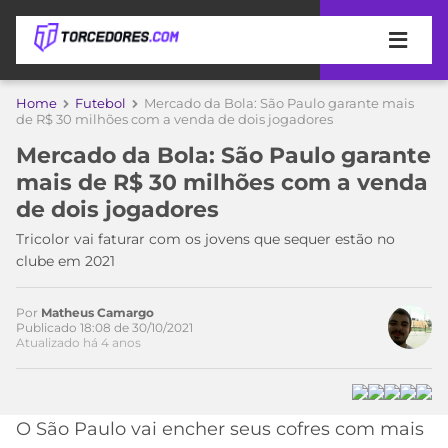
APOSTAS
Home
Futebol
Mercado da Bola: São Paulo garante mais
de R$ 30 milhões com a venda de dois jogadores
ÚLTIMAS
DICAS
Mercado da Bola: São Paulo garante
DE
mais de R$ 30 milhões com a venda
APOSTA
COPA
de dois jogadores
DO
Acesse o perfil do autor
MUNDO
MELHORES
Tricolor vai faturar com os jovens que sequer estão no
no Twitter
SITES
clube em 2021
DE
TIMES
APOSTAS
Por
Matheus Camargo
2026
Publicado 18:08 de 30/10/2021
Atualizado há 4 anos
CAMPEONATOS
MEU
TIME
CÓDIGO
MÍDIA
PROMOCIONAL
BRASILEIRÃO
ESPORTIVA
BETBOOM
PALMEIRAS
SÉRIE
O São Paulo vai encher seus cofres com mais
A