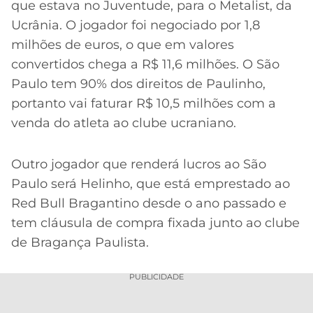
CASSINOS
que estava no Juventude, para o Metalist, da
ONLINE
LALIGA
Ucrânia. O jogador foi negociado por 1,8
2026
GRÊMIO
milhões de euros, o que em valores
convertidos chega a R$ 11,6 milhões. O São
ATLÉTICO
Paulo tem 90% dos direitos de Paulinho,
MG
portanto vai faturar R$ 10,5 milhões com a
venda do atleta ao clube ucraniano.
CRUZEIRO
Outro jogador que renderá lucros ao São
Paulo será Helinho, que está emprestado ao
Red Bull Bragantino desde o ano passado e
tem cláusula de compra fixada junto ao clube
de Bragança Paulista.
PUBLICIDADE