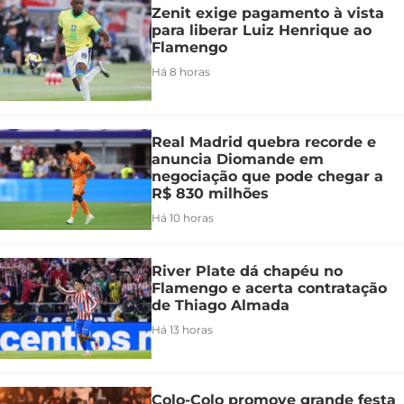
Zenit exige pagamento à vista
para liberar Luiz Henrique ao
Flamengo
Há 8 horas
Real Madrid quebra recorde e
anuncia Diomande em
negociação que pode chegar a
R$ 830 milhões
Há 10 horas
River Plate dá chapéu no
Flamengo e acerta contratação
de Thiago Almada
Há 13 horas
Colo-Colo promove grande festa