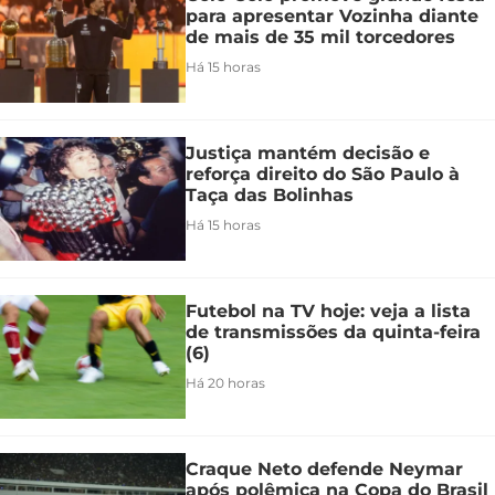
para apresentar Vozinha diante
de mais de 35 mil torcedores
Há 15 horas
Justiça mantém decisão e
reforça direito do São Paulo à
Taça das Bolinhas
Há 15 horas
Futebol na TV hoje: veja a lista
de transmissões da quinta-feira
(6)
Há 20 horas
Craque Neto defende Neymar
após polêmica na Copa do Brasil