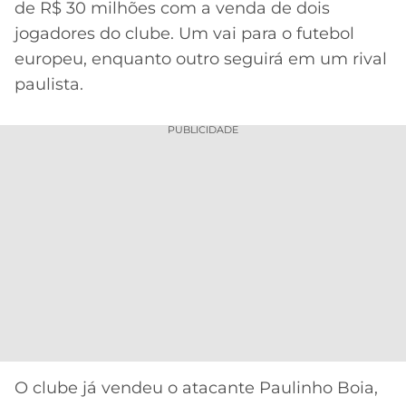
de R$ 30 milhões com a venda de dois
MERCADO
CÓDIGO
CORINTHIANS
jogadores do clube. Um vai para o futebol
DA
DE
LIBERTADORES
europeu, enquanto outro seguirá em um rival
BOLA
INDICAÇÃO
SÃO
paulista.
BET365
PAULO
COPA
PALPITES
DO
PUBLICIDADE
CÓDIGO
BRASIL
SANTOS
BETANO
PREMIER
FLAMENGO
MELHORES
LEAGUE
APPS
DE
FLUMINENSE
COPA
APOSTAS
SUL-
BOTAFOGO
AMERICANA
CASSINOS
ONLINE
VASCO
LIGA
DOS
MELHORES
CAMPEÕES
O clube já vendeu o atacante Paulinho Boia,
INTERNACIONAL