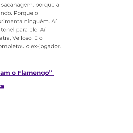
a sacanagem, porque a
mundo. Porque o
rimenta ninguém. Aí
onel para ele. Aí
tra, Velloso. E o
completou o ex-jogador.
baram o Flamengo”
ta