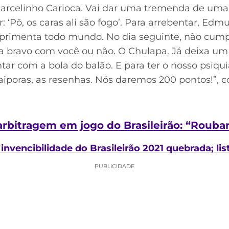
 Marcelinho Carioca. Vai dar uma tremenda de um
ar: ‘Pô, os caras ali são fogo’. Para arrebentar, Ed
rimenta todo mundo. No dia seguinte, não cump
a bravo com você ou não. O Chulapa. Já deixa um t
tar com a bola do balão. E para ter o nosso psiquia
aiporas, as resenhas. Nós daremos 200 pontos!”, 
 arbitragem em jogo do Brasileirão: “Rou
invencibilidade do Brasileirão 2021 quebrada; lis
PUBLICIDADE