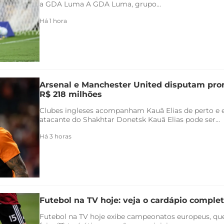
a GDA Luma A GDA Luma, grupo...
Há 1 hora
Arsenal e Manchester United disputam pr
R$ 218 milhões
Clubes ingleses acompanham Kauã Elias de perto e 
atacante do Shakhtar Donetsk Kauã Elias pode ser...
Há 3 horas
Futebol na TV hoje: veja o cardápio completo
Futebol na TV hoje exibe campeonatos europeus, qu