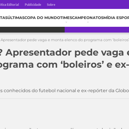
ítica Editorial
Publicidade
Sobre
TAS
ÚLTIMAS
COPA DO MUNDO
TIMES
CAMPEONATOS
MÍDIA ESPO
Apresentador pede vaga e monta elenco do programa com ‘boleiros’ 
? Apresentador pede vaga
ograma com ‘boleiros’ e ex
conhecidos do futebol nacional e ex-repórter da Globo