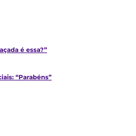
haçada é essa?”
ciais: “Parabéns”