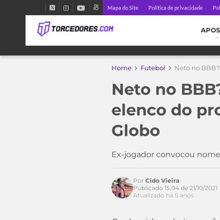
Mapa do Site
Política de privacidade
Pol
APOS
Home
Futebol
Neto no BBB? 
Neto no BBB
elenco do pr
Globo
Ex-jogador convocou nomes 
Por
Cido Vieira
Publicado 15:04 de 21/10/2021
Acesse o perfil do autor
Atualizado há 5 anos
no Twitter