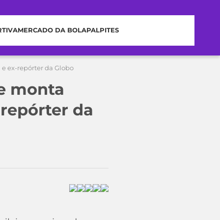
RTIVA
MERCADO DA BOLA
PALPITES
e ex-repórter da Globo
 e monta
-repórter da