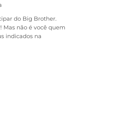
a
ipar do Big Brother.
er! Mas não é você quem
us indicados na