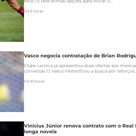
feira (7) terá ótimas opções para iniciar o...
Há 6 horas
Vasco negocia contratação de Brian Rodríg
Clube carioca já apresentou duas ofertas aos mexica
conversas O Vasco intensificou a busca por reforços..
Há 16 horas
Vinicius Júnior renova contrato com o Real 
longa novela