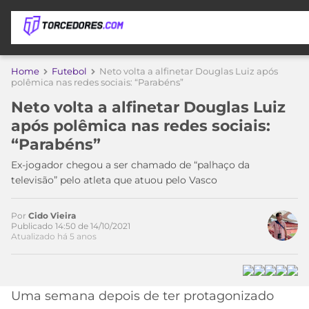
APOSTAS
Home
Futebol
Neto volta a alfinetar Douglas Luiz após
polêmica nas redes sociais: “Parabéns”
ÚLTIMAS
DICAS
Neto volta a alfinetar Douglas Luiz
DE
após polêmica nas redes sociais:
APOSTA
COPA
“Parabéns”
DO
MUNDO
MELHORES
Ex-jogador chegou a ser chamado de “palhaço da
SITES
televisão” pelo atleta que atuou pelo Vasco
DE
TIMES
APOSTAS
Por
Cido Vieira
2026
Publicado 14:50 de 14/10/2021
Atualizado há 5 anos
CAMPEONATOS
MEU
TIME
CÓDIGO
MÍDIA
PROMOCIONAL
BRASILEIRÃO
Acesse o perfil do autor
ESPORTIVA
BETBOOM
PALMEIRAS
SÉRIE
Uma semana depois de ter protagonizado
no Twitter
A