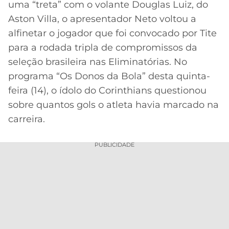
uma “treta” com o volante Douglas Luiz, do
MERCADO
CÓDIGO
CORINTHIANS
Aston Villa, o apresentador Neto voltou a
DA
DE
LIBERTADORES
alfinetar o jogador que foi convocado por Tite
BOLA
INDICAÇÃO
SÃO
para a rodada tripla de compromissos da
BET365
PAULO
COPA
seleção brasileira nas Eliminatórias. No
PALPITES
DO
programa “Os Donos da Bola” desta quinta-
CÓDIGO
BRASIL
SANTOS
BETANO
feira (14), o ídolo do Corinthians questionou
sobre quantos gols o atleta havia marcado na
PREMIER
FLAMENGO
MELHORES
LEAGUE
carreira.
APPS
DE
FLUMINENSE
COPA
PUBLICIDADE
APOSTAS
SUL-
BOTAFOGO
AMERICANA
CASSINOS
ONLINE
VASCO
LIGA
DOS
MELHORES
CAMPEÕES
INTERNACIONAL