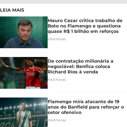
LEIA MAIS
Mauro Cezar critica trabalho de
Boto no Flamengo e questiona
quase R$ 1 bilhão em reforços
Há 6 horas
De contratação milionária a
negociável: Benfica coloca
Richard Ríos à venda
Há 6 horas
Flamengo mira atacante de 19
anos do Banfield para reforçar o
setor ofensivo
Há 8 horas