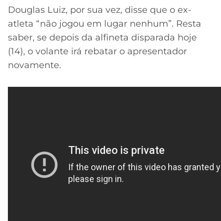
Douglas Luiz, por sua vez, disse que o ex-
atleta “não jogou em lugar nenhum”. Resta
saber, se depois da alfineta disparada hoje
(14), o volante irá rebatar o apresentador
novamente.