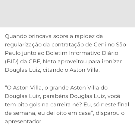
CASSINOS
ONLINE
LALIGA
2026
GRÊMIO
ATLÉTICO
Quando brincava sobre a rapidez da
MG
regularização da contratação de Ceni no São
Paulo junto ao Boletim Informativo Diário
CRUZEIRO
(BID) da CBF, Neto aproveitou para ironizar
Douglas Luiz, citando o Aston Villa.
“O Aston Villa, o grande Aston Villa do
Douglas Luiz, parabéns Douglas Luiz, você
tem oito gols na carreira né? Eu, só neste final
de semana, eu dei oito em casa”, disparou o
apresentador.