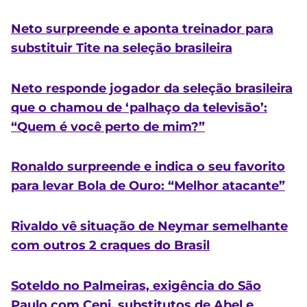
Neto surpreende e aponta treinador para
substituir Tite na seleção brasileira
Neto responde jogador da seleção brasileira
que o chamou de ‘palhaço da televisão’:
“Quem é você perto de mim?”
Ronaldo surpreende e indica o seu favorito
para levar Bola de Ouro: “Melhor atacante”
Rivaldo vê situação de Neymar semelhante
com outros 2 craques do Brasil
Soteldo no Palmeiras, exigência do São
Paulo com Ceni, substitutos de Abel e