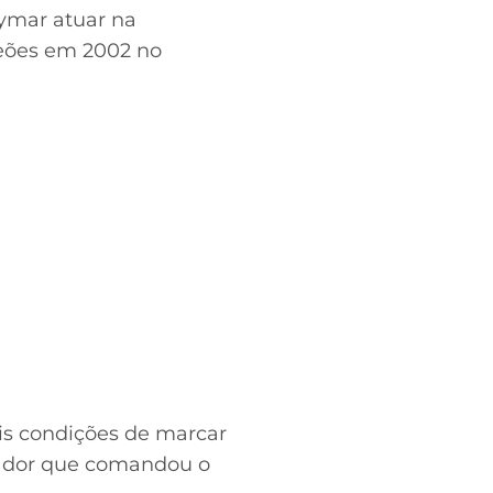
eymar atuar na
eões em 2002 no
ais condições de marcar
inador que comandou o