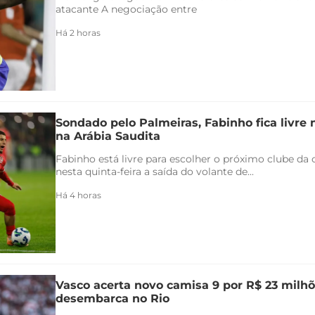
atacante A negociação entre
Há 2 horas
Sondado pelo Palmeiras, Fabinho fica livre
na Arábia Saudita
Fabinho está livre para escolher o próximo clube da c
nesta quinta-feira a saída do volante de...
Há 4 horas
Vasco acerta novo camisa 9 por R$ 23 milhõ
desembarca no Rio