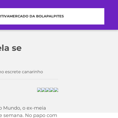
RTIVA
MERCADO DA BOLA
PALPITES
la se
no escrete canarinho
do Mundo, o ex-meia
l de semana. No papo com