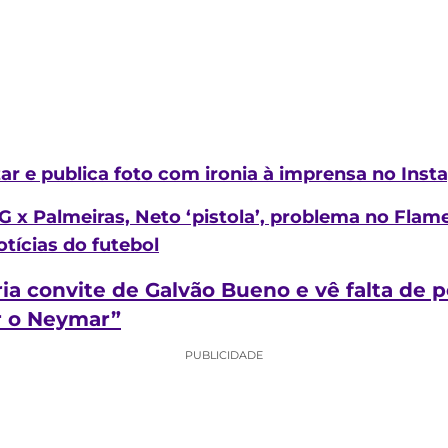
ar e publica foto com ironia à imprensa no Ins
G x Palmeiras, Neto ‘pistola’, problema no Flam
otícias do futebol
aria convite de Galvão Bueno e vê falta de 
r o Neymar”
PUBLICIDADE