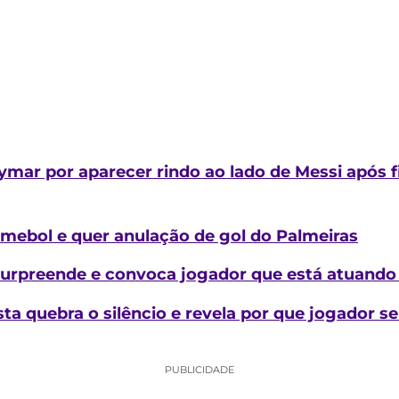
ymar por aparecer rindo ao lado de Messi após f
mebol e quer anulação de gol do Palmeiras
e surpreende e convoca jogador que está atuando
 quebra o silêncio e revela por que jogador se 
PUBLICIDADE