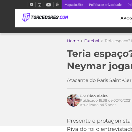
Mapa do Site
Política de privacidade
Pol
APOS
Home
Futebol
Teria espaço?
Teria espaço
Neymar jogar
Atacante do Paris Saint-Ge
Por
Cido Vieira
Publicado 16:38 de 02/10/2021
Atualizado há 5 anos
Acesse o perfil do autor
Presente e protagonista
no Twitter
Rivaldo foi o entrevist