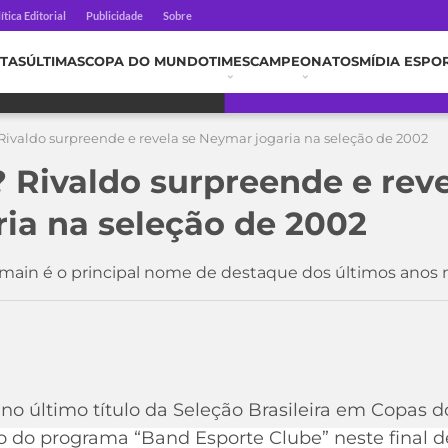
ítica Editorial
Publicidade
Sobre
TAS
ÚLTIMAS
COPA DO MUNDO
TIMES
CAMPEONATOS
MÍDIA ESPO
 Rivaldo surpreende e revela se Neymar jogaria na seleção de 2002
? Rivaldo surpreende e reve
ia na seleção de 2002
rmain é o principal nome de destaque dos últimos anos 
 no último título da Seleção Brasileira em Copas 
ado do programa “Band Esporte Clube” neste fina