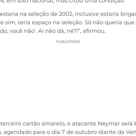
4, em solo nacional, mas citou uma condição.
taria na seleção de 2002, inclusive estaria brigan
e sim, teria espaço na seleção. Só não queria que 
do, você não’. Aí não dá, né?!”, afirmou.
PUBLICIDADE
erceiro cartão amarelo, o atacante Neymar será 
 agendado para o dia 7 de outubro diante da Ven