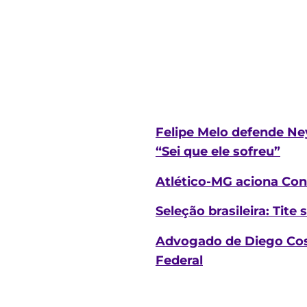
Felipe Melo defende Ne
“Sei que ele sofreu”
Atlético-MG aciona Con
Seleção brasileira: Tit
Advogado de Diego Costa
Federal