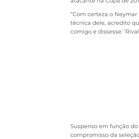
atacante na Copa de 201
“Com certeza o Neymar es
técnica dele, acredito qu
comigo e dissesse: ‘Rival
Suspenso em função do t
compromisso da seleção,