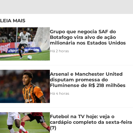
LEIA MAIS
Grupo que negocia SAF do
Botafogo vira alvo de ação
milionária nos Estados Unidos
Há 2 horas
Arsenal e Manchester United
disputam promessa do
Fluminense de R$ 218 milhões
Há 4 horas
Futebol na TV hoje: veja o
cardápio completo da sexta-feira
(7)