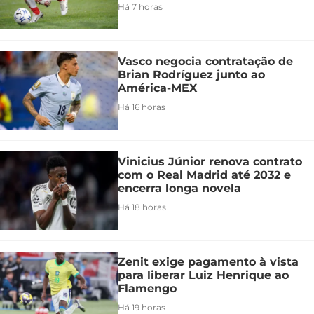
Há 7 horas
Vasco negocia contratação de
Brian Rodríguez junto ao
América-MEX
Há 16 horas
Vinicius Júnior renova contrato
com o Real Madrid até 2032 e
encerra longa novela
Há 18 horas
Zenit exige pagamento à vista
para liberar Luiz Henrique ao
Flamengo
Há 19 horas