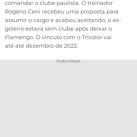
comandar o clube paulista. O treinador
MERCADO
CÓDIGO
CORINTHIANS
Rogério Ceni recebeu uma proposta para
DA
DE
LIBERTADORES
assumir o cargo e acabou aceitando, o ex-
BOLA
INDICAÇÃO
SÃO
goleiro estava sem clube após deixar o
BET365
PAULO
COPA
Flamengo. O vínculo com o Tricolor vai
PALPITES
DO
até até dezembro de 2022.
CÓDIGO
BRASIL
SANTOS
BETANO
PUBLICIDADE
PREMIER
FLAMENGO
MELHORES
LEAGUE
APPS
DE
FLUMINENSE
COPA
APOSTAS
SUL-
BOTAFOGO
AMERICANA
CASSINOS
ONLINE
VASCO
LIGA
DOS
MELHORES
CAMPEÕES
INTERNACIONAL