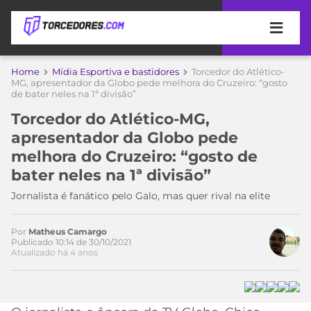
APOSTAS
Home
Mídia Esportiva e bastidores
Torcedor do Atlético-
MG, apresentador da Globo pede melhora do Cruzeiro: “gosto
de bater neles na 1ª divisão”
ÚLTIMAS
DICAS
DE
Torcedor do Atlético-MG,
APOSTA
COPA
apresentador da Globo pede
DO
melhora do Cruzeiro: “gosto de
Acesse o perfil do autor
MUNDO
MELHORES
bater neles na 1ª divisão”
no Twitter
SITES
DE
Jornalista é fanático pelo Galo, mas quer rival na elite
TIMES
APOSTAS
2026
Por
Matheus Camargo
CAMPEONATOS
MEU
Publicado 10:14 de 30/10/2021
Atualizado há 4 anos
TIME
CÓDIGO
MÍDIA
PROMOCIONAL
BRASILEIRÃO
ESPORTIVA
BETBOOM
PALMEIRAS
SÉRIE
A