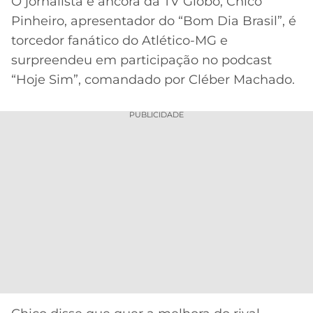
O jornalista e âncora da TV Globo, Chico
Pinheiro, apresentador do “Bom Dia Brasil”, é
MERCADO
CÓDIGO
CORINTHIANS
DA
DE
LIBERTADORES
torcedor fanático do Atlético-MG e
BOLA
INDICAÇÃO
surpreendeu em participação no podcast
SÃO
BET365
PAULO
COPA
“Hoje Sim”, comandado por Cléber Machado.
PALPITES
DO
CÓDIGO
BRASIL
SANTOS
PUBLICIDADE
BETANO
PREMIER
FLAMENGO
MELHORES
LEAGUE
APPS
DE
FLUMINENSE
COPA
APOSTAS
SUL-
BOTAFOGO
AMERICANA
CASSINOS
ONLINE
VASCO
LIGA
DOS
MELHORES
CAMPEÕES
INTERNACIONAL