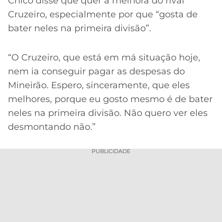
Chico disse que quer a melhora do rival
CASSINOS
ONLINE
Cruzeiro, especialmente por que “gosta de
LALIGA
2026
GRÊMIO
bater neles na primeira divisão”.
ATLÉTICO
“O Cruzeiro, que está em má situação hoje,
MG
nem ia conseguir pagar as despesas do
Mineirão. Espero, sinceramente, que eles
CRUZEIRO
melhores, porque eu gosto mesmo é de bater
neles na primeira divisão. Não quero ver eles
desmontando não.”
PUBLICIDADE