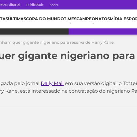
ítica Editorial
Publicidade
Sobre
TAS
ÚLTIMAS
COPA DO MUNDO
TIMES
CAMPEONATOS
MÍDIA ESPO
enham quer gigante nigeriano para reserva de Harry Kane
er gigante nigeriano para
lgada pelo jornal
Daily Mail
em sua versão digital, o Tot
rry Kane, está interessado na contratação do nigeriano 