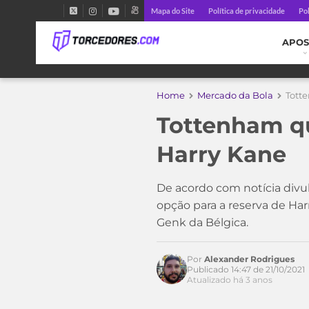
Mapa do Site
Política de privacidade
Pol
APOS
Home
Mercado da Bola
Tott
Tottenham qu
Acesse o perfil do autor
no Twitter
Harry Kane
De acordo com notícia divu
opção para a reserva de Ha
Genk da Bélgica.
Por
Alexander Rodrigues
Publicado 14:47 de 21/10/2021
Atualizado há 3 anos