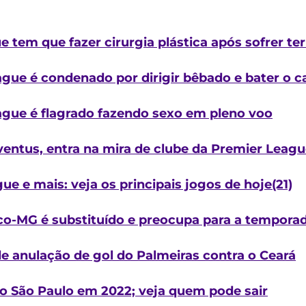
tem que fazer cirurgia plástica após sofrer terr
gue é condenado por dirigir bêbado e bater o c
gue é flagrado fazendo sexo em pleno voo
ventus, entra na mira de clube da Premier Leag
ue e mais: veja os principais jogos de hoje(21)
tico-MG é substituído e preocupa para a tempora
de anulação de gol do Palmeiras contra o Ceará
o São Paulo em 2022; veja quem pode sair