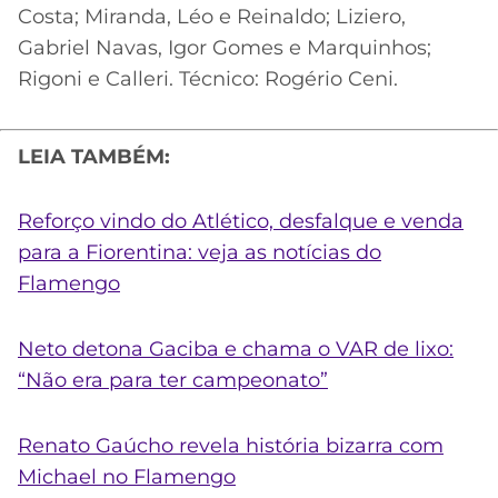
Costa; Miranda, Léo e Reinaldo; Liziero,
Gabriel Navas, Igor Gomes e Marquinhos;
Rigoni e Calleri. Técnico: Rogério Ceni.
LEIA TAMBÉM:
Reforço vindo do Atlético, desfalque e venda
para a Fiorentina: veja as notícias do
Flamengo
Neto detona Gaciba e chama o VAR de lixo:
“Não era para ter campeonato”
Renato Gaúcho revela história bizarra com
Michael no Flamengo