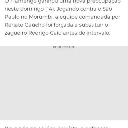
O Flamengo ganhou uma nova preocupação
neste domingo (14). Jogando contra o São
MERCADO
CÓDIGO
CORINTHIANS
DA
DE
LIBERTADORES
Paulo no Morumbi, a equipe comandada por
BOLA
INDICAÇÃO
Renato Gaúcho foi forçada a substituir o
SÃO
BET365
PAULO
COPA
zagueiro Rodrigo Caio antes do intervalo.
PALPITES
DO
CÓDIGO
BRASIL
SANTOS
PUBLICIDADE
BETANO
PREMIER
FLAMENGO
MELHORES
LEAGUE
APPS
DE
FLUMINENSE
COPA
APOSTAS
SUL-
BOTAFOGO
AMERICANA
CASSINOS
ONLINE
VASCO
LIGA
DOS
MELHORES
CAMPEÕES
INTERNACIONAL