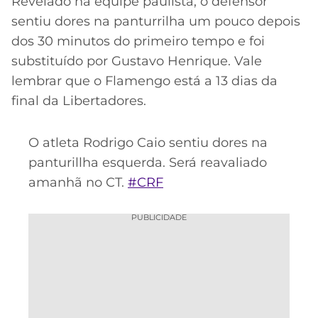
CASSINOS
Revelado na equipe paulista, o defensor
ONLINE
sentiu dores na panturrilha um pouco depois
LALIGA
2026
GRÊMIO
dos 30 minutos do primeiro tempo e foi
substituído por Gustavo Henrique. Vale
ATLÉTICO
lembrar que o Flamengo está a 13 dias da
MG
final da Libertadores.
CRUZEIRO
O atleta Rodrigo Caio sentiu dores na
panturillha esquerda. Será reavaliado
amanhã no CT.
#CRF
PUBLICIDADE