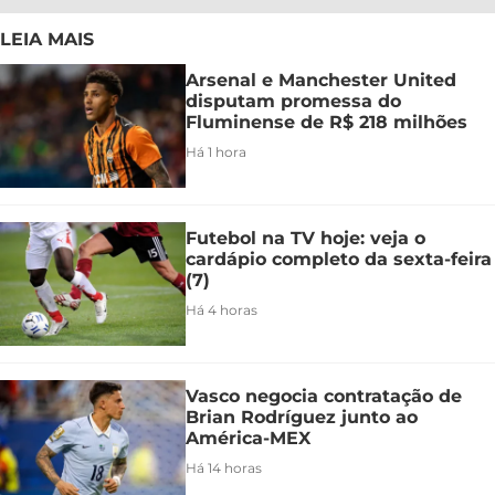
LEIA MAIS
Arsenal e Manchester United
disputam promessa do
Fluminense de R$ 218 milhões
Há 1 hora
Futebol na TV hoje: veja o
cardápio completo da sexta-feira
(7)
Há 4 horas
Vasco negocia contratação de
Brian Rodríguez junto ao
América-MEX
Há 14 horas