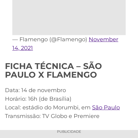
— Flamengo (@Flamengo)
November
14, 2021
FICHA TÉCNICA – SÃO
PAULO X FLAMENGO
Data: 14 de novembro
Horário: 16h (de Brasília)
Local: estádio do Morumbi, em
São Paulo
Transmissão: TV Globo e Premiere
PUBLICIDADE