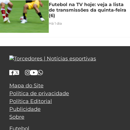
Futebol na TV hoje: veja a lista
de transmissões da quinta-feira
(6)
Há 1 dia
Mapa do Site
Política de privacidade
Política Editorial
Publicidade
Sobre
Futebol