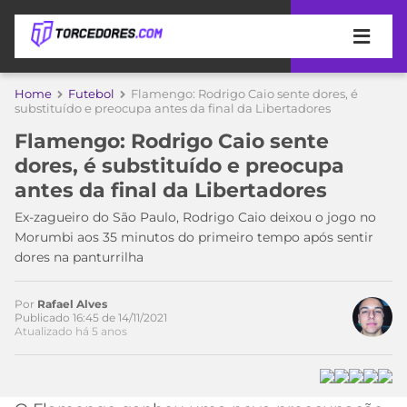
APOSTAS
Home
Futebol
Flamengo: Rodrigo Caio sente dores, é
substituído e preocupa antes da final da Libertadores
ÚLTIMAS
DICAS
Flamengo: Rodrigo Caio sente
DE
dores, é substituído e preocupa
APOSTA
COPA
antes da final da Libertadores
DO
MUNDO
MELHORES
Ex-zagueiro do São Paulo, Rodrigo Caio deixou o jogo no
SITES
Morumbi aos 35 minutos do primeiro tempo após sentir
DE
dores na panturrilha
TIMES
APOSTAS
2026
Por
Rafael Alves
CAMPEONATOS
MEU
Publicado 16:45 de 14/11/2021
Atualizado há 5 anos
TIME
CÓDIGO
MÍDIA
PROMOCIONAL
BRASILEIRÃO
ESPORTIVA
BETBOOM
PALMEIRAS
SÉRIE
A