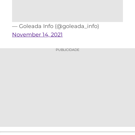
CASSINOS
ONLINE
LALIGA
2026
GRÊMIO
— Goleada Info (@goleada_info)
ATLÉTICO
November 14, 2021
MG
PUBLICIDADE
CRUZEIRO