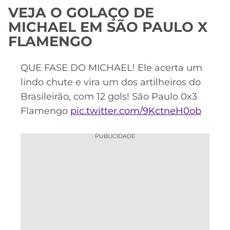
VEJA O GOLAÇO DE
MERCADO
CÓDIGO
CORINTHIANS
MICHAEL EM SÃO PAULO X
DA
DE
LIBERTADORES
FLAMENGO
BOLA
INDICAÇÃO
SÃO
BET365
PAULO
COPA
PALPITES
DO
QUE FASE DO MICHAEL! Ele acerta um
CÓDIGO
BRASIL
lindo chute e vira um dos artilheiros do
SANTOS
BETANO
Brasileirão, com 12 gols! São Paulo 0x3
PREMIER
Flamengo
pic.twitter.com/9KctneH0ob
FLAMENGO
MELHORES
LEAGUE
APPS
PUBLICIDADE
DE
FLUMINENSE
COPA
APOSTAS
SUL-
BOTAFOGO
AMERICANA
CASSINOS
ONLINE
VASCO
LIGA
DOS
MELHORES
CAMPEÕES
INTERNACIONAL