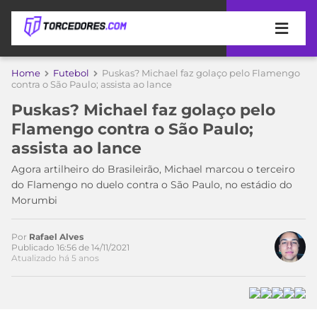
APOSTAS
Home
Futebol
Puskas? Michael faz golaço pelo Flamengo
contra o São Paulo; assista ao lance
ÚLTIMAS
DICAS
Puskas? Michael faz golaço pelo
DE
Flamengo contra o São Paulo;
APOSTA
COPA
assista ao lance
DO
MUNDO
MELHORES
Agora artilheiro do Brasileirão, Michael marcou o terceiro
SITES
do Flamengo no duelo contra o São Paulo, no estádio do
DE
Morumbi
TIMES
APOSTAS
2026
Por
Rafael Alves
CAMPEONATOS
MEU
Publicado 16:56 de 14/11/2021
Atualizado há 5 anos
TIME
CÓDIGO
MÍDIA
PROMOCIONAL
BRASILEIRÃO
ESPORTIVA
BETBOOM
PALMEIRAS
SÉRIE
A