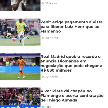
Há 18 horas
Zenit exige pagamento à vista
para liberar Luiz Henrique ao
Flamengo
Há 20 horas
Real Madrid quebra recorde e
anuncia Diomande em
negociação que pode chegar a
R$ 830 milhões
Há 22 horas
River Plate dá chapéu no
Flamengo e acerta contratação
de Thiago Almada
Há 1 dia