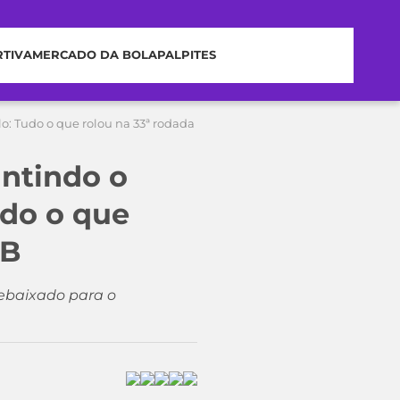
RTIVA
MERCADO DA BOLA
PALPITES
lo: Tudo o que rolou na 33ª rodada
antindo o
udo o que
 B
rebaixado para o