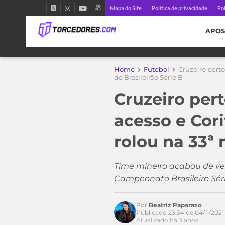
Mapa do Site
Política de privacidade
Pol
APOS
Home
Futebol
Cruzeiro perto
do Brasileirão Série B
Cruzeiro pert
acesso e Cori
rolou na 33ª 
Time mineiro acabou de vez
Campeonato Brasileiro Sér
Por
Beatriz Paparazo
Publicado 23:34 de 04/11/2021
Atualizado há 3 anos