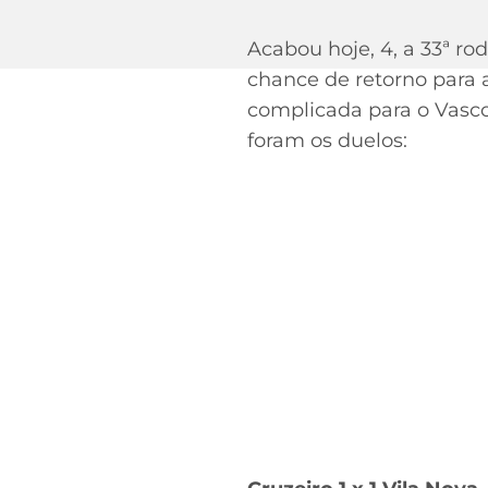
Acabou hoje, 4, a 33ª ro
Acesse o perfil do autor
chance de retorno para a
no Twitter
complicada para o Vasco
foram os duelos: