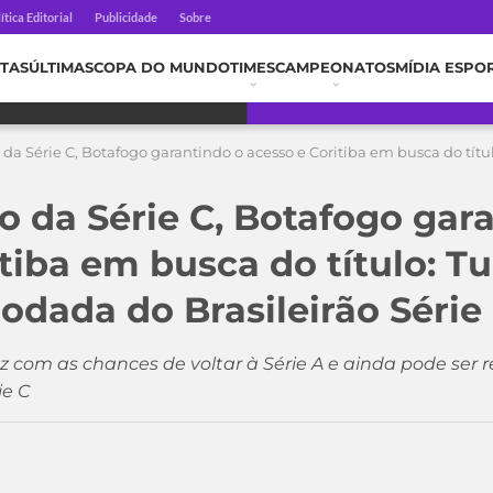
ítica Editorial
Publicidade
Sobre
TAS
ÚLTIMAS
COPA DO MUNDO
TIMES
CAMPEONATOS
MÍDIA ESPO
 da Série C, Botafogo garantindo o acesso e Coritiba em busca do títu
o da Série C, Botafogo gar
tiba em busca do título: T
rodada do Brasileirão Série
 com as chances de voltar à Série A e ainda pode ser 
ie C