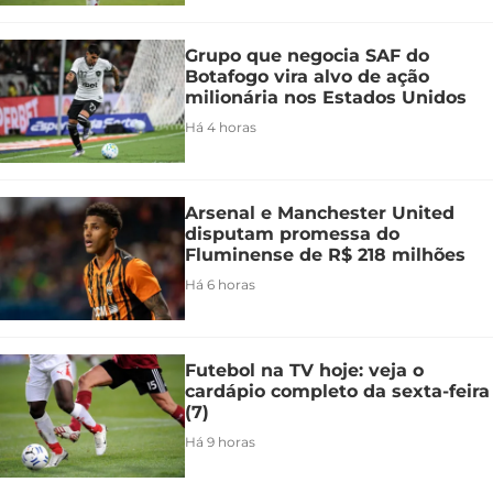
Grupo que negocia SAF do
Botafogo vira alvo de ação
milionária nos Estados Unidos
Há 4 horas
Arsenal e Manchester United
disputam promessa do
Fluminense de R$ 218 milhões
Há 6 horas
Futebol na TV hoje: veja o
cardápio completo da sexta-feira
(7)
Há 9 horas