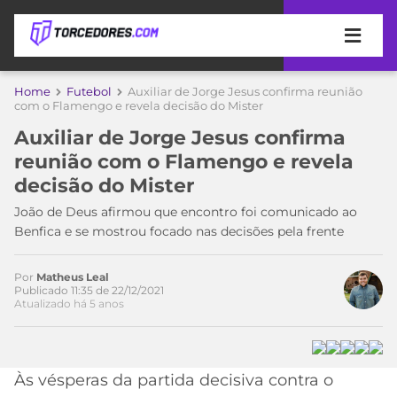
APOSTAS
Home
Futebol
Auxiliar de Jorge Jesus confirma reunião
com o Flamengo e revela decisão do Mister
ÚLTIMAS
DICAS
Auxiliar de Jorge Jesus confirma
DE
reunião com o Flamengo e revela
APOSTA
COPA
decisão do Mister
DO
MUNDO
MELHORES
João de Deus afirmou que encontro foi comunicado ao
SITES
Benfica e se mostrou focado nas decisões pela frente
DE
TIMES
APOSTAS
Por
Matheus Leal
2026
Publicado 11:35 de 22/12/2021
Atualizado há 5 anos
Acesse o perfil do autor
CAMPEONATOS
MEU
no Twitter
TIME
CÓDIGO
MÍDIA
PROMOCIONAL
BRASILEIRÃO
ESPORTIVA
BETBOOM
PALMEIRAS
SÉRIE
Às vésperas da partida decisiva contra o
A