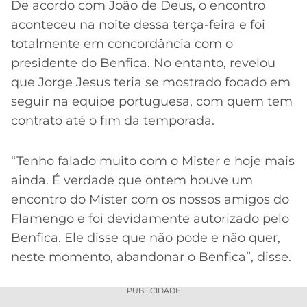
CASSINOS
De acordo com João de Deus, o encontro
ONLINE
LALIGA
aconteceu na noite dessa terça-feira e foi
2026
GRÊMIO
totalmente em concordância com o
presidente do Benfica. No entanto, revelou
ATLÉTICO
que Jorge Jesus teria se mostrado focado em
MG
seguir na equipe portuguesa, com quem tem
contrato até o fim da temporada.
CRUZEIRO
“Tenho falado muito com o Mister e hoje mais
ainda. É verdade que ontem houve um
encontro do Mister com os nossos amigos do
Flamengo e foi devidamente autorizado pelo
Benfica. Ele disse que não pode e não quer,
neste momento, abandonar o Benfica”, disse.
PUBLICIDADE