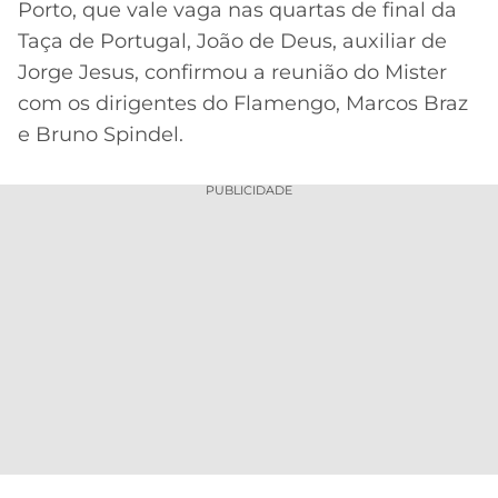
Porto, que vale vaga nas quartas de final da
MERCADO
CÓDIGO
CORINTHIANS
Taça de Portugal, João de Deus, auxiliar de
DA
DE
LIBERTADORES
Jorge Jesus, confirmou a reunião do Mister
BOLA
INDICAÇÃO
SÃO
com os dirigentes do Flamengo, Marcos Braz
BET365
PAULO
COPA
e Bruno Spindel.
PALPITES
DO
CÓDIGO
BRASIL
SANTOS
PUBLICIDADE
BETANO
PREMIER
FLAMENGO
MELHORES
LEAGUE
APPS
DE
FLUMINENSE
COPA
APOSTAS
SUL-
BOTAFOGO
AMERICANA
CASSINOS
ONLINE
VASCO
LIGA
DOS
MELHORES
CAMPEÕES
INTERNACIONAL