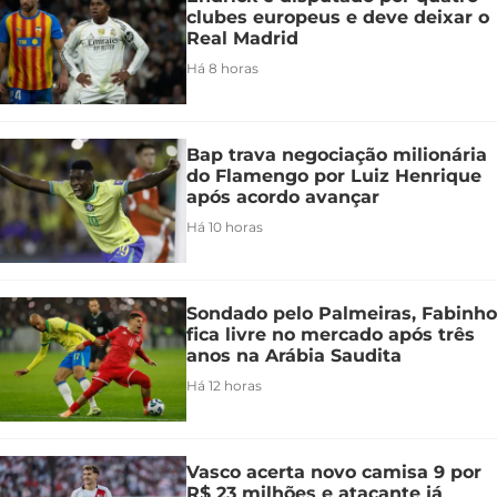
clubes europeus e deve deixar o
Real Madrid
Há 8 horas
Bap trava negociação milionária
do Flamengo por Luiz Henrique
após acordo avançar
Há 10 horas
Sondado pelo Palmeiras, Fabinho
fica livre no mercado após três
anos na Arábia Saudita
Há 12 horas
Vasco acerta novo camisa 9 por
R$ 23 milhões e atacante já