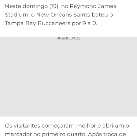
CASSINOS
Neste domingo (19), no Raymond James
ONLINE
LALIGA
2026
GRÊMIO
Stadium, o New Orleans Saints bateu o
Tampa Bay Buccaneers por 9 a 0.
ATLÉTICO
MG
PUBLICIDADE
CRUZEIRO
Os visitantes começaram melhor e abriram o
marcador no primeiro quarto. Após troca de