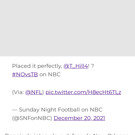
Placed it perfectly,
@T_Hill4
! ?
#NOvsTB
on NBC
(Via:
@NFL
)
pic.twitter.com/H8ecHt6TLz
— Sunday Night Football on NBC
(@SNFonNBC)
December 20, 2021