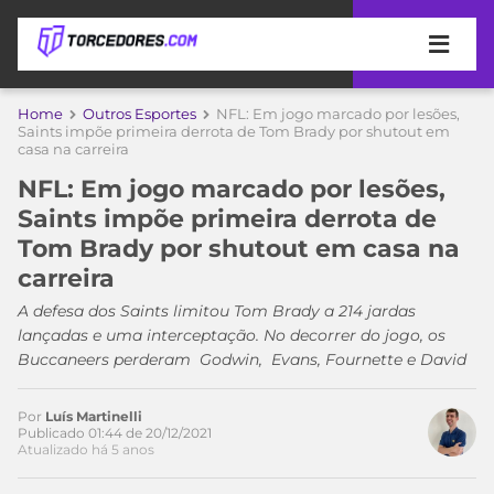
APOSTAS
Home
Outros Esportes
NFL: Em jogo marcado por lesões,
Saints impõe primeira derrota de Tom Brady por shutout em
casa na carreira
ÚLTIMAS
DICAS
DE
NFL: Em jogo marcado por lesões,
APOSTA
COPA
Saints impõe primeira derrota de
DO
Tom Brady por shutout em casa na
Acesse o perfil do autor
MUNDO
MELHORES
carreira
no Twitter
SITES
DE
A defesa dos Saints limitou Tom Brady a 214 jardas
TIMES
APOSTAS
lançadas e uma interceptação. No decorrer do jogo, os
2026
Buccaneers perderam Godwin, Evans, Fournette e David
CAMPEONATOS
MEU
TIME
Por
Luís Martinelli
CÓDIGO
Publicado 01:44 de 20/12/2021
MÍDIA
PROMOCIONAL
BRASILEIRÃO
Atualizado há 5 anos
ESPORTIVA
BETBOOM
PALMEIRAS
SÉRIE
A