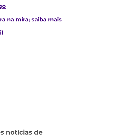
go
ra na mira; saiba mais
il
 notícias de