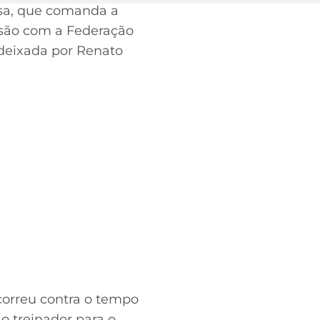
usa, que comanda a
cisão com a Federação
deixada por Renato
correu contra o tempo
o treinador para o