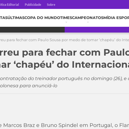
ítica Editorial
Publicidade
Sobre
TAS
ÚLTIMAS
COPA DO MUNDO
TIMES
CAMPEONATOS
MÍDIA ESPO
eu para fechar com Paulo Sousa por medo de tomar ‘chapéu’ do Int
reu para fechar com Paul
r ‘chapéu’ do Internacion
tratação do treinador português no domingo (26), e
olonesa para anunciá-lo
e Marcos Braz e Bruno Spindel em Portugal, o Fl