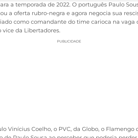
para a temporada de 2022. O português Paulo So
tou a oferta rubro-negra e agora negocia sua res
ciado como comandante do time carioca na vaga 
 vice da Libertadores.
PUBLICIDADE
ulo Vinícius Coelho, o PVC, da Globo, o Flamengo 
ão de Paulo Sousa ao perceber que poderia perder 