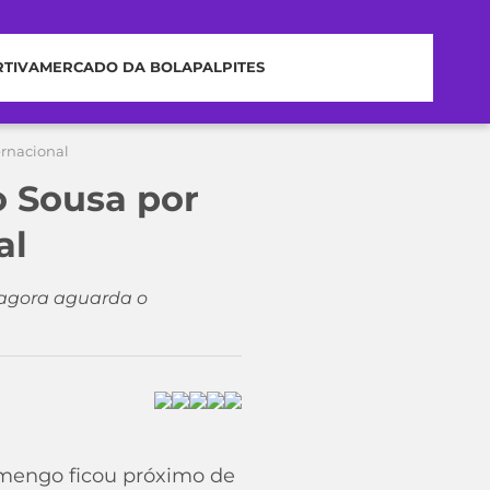
RTIVA
MERCADO DA BOLA
PALPITES
ernacional
o Sousa por
al
 agora aguarda o
amengo ficou próximo de