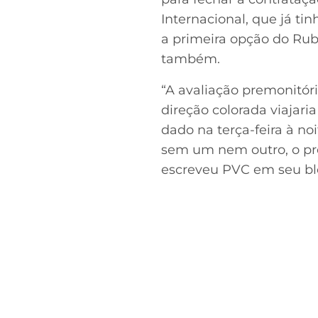
Internacional, que já t
a primeira opção do Rubr
também.
“A avaliação premonitór
direção colorada viajari
dado na terça-feira à no
sem um nem outro, o pre
escreveu PVC em seu blo