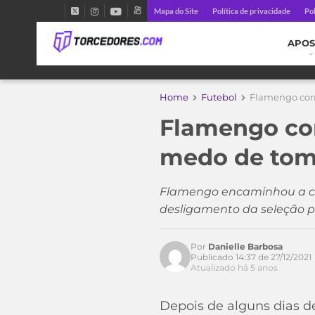
Mapa do Site
Política de privacidade
Pol
APOS
Home
Futebol
Flamengo corr
Flamengo cor
medo de toma
Flamengo encaminhou a con
desligamento da seleção p
Por
Danielle Barbosa
Publicado 14:37 de 27/12/2021
Atualizado há 5 anos
Depois de alguns dias d