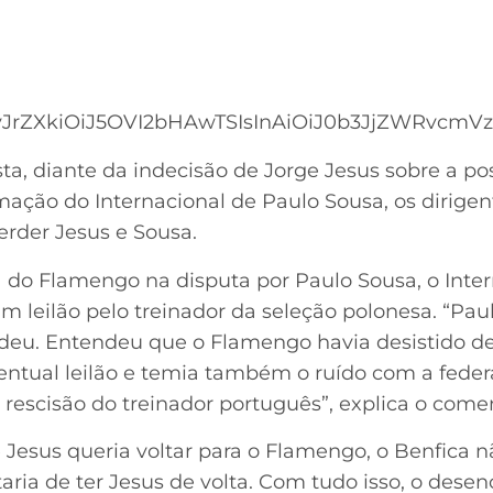
JrZXkiOiJ5OVI2bHAwTSIsInAiOiJ0b3JjZWRvcmVzIi
ta, diante da indecisão de Jorge Jesus sobre a pos
ação do Internacional de Paulo Sousa, os dirigen
erder Jesus e Sousa.
 do Flamengo na disputa por Paulo Sousa, o Inter
m leilão pelo treinador da seleção polonesa. “Paul
edeu. Entendeu que o Flamengo havia desistido de
entual leilão e temia também o ruído com a feder
escisão do treinador português”, explica o comen
ge Jesus queria voltar para o Flamengo, o Benfica n
aria de ter Jesus de volta. Com tudo isso, o dese