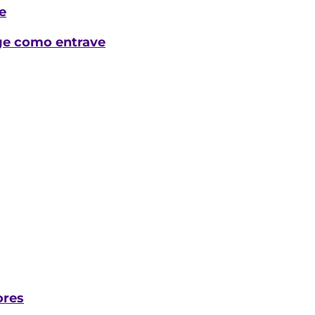
e
rge como entrave
ores