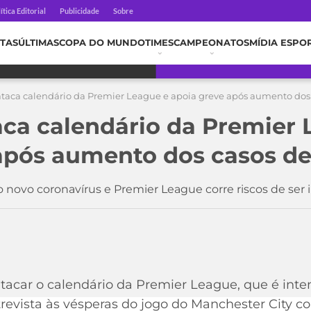
ítica Editorial
Publicidade
Sobre
TAS
ÚLTIMAS
COPA DO MUNDO
TIMES
CAMPEONATOS
MÍDIA ESPO
ataca calendário da Premier League e apoia greve após aumento dos 
aca calendário da Premier 
após aumento dos casos de
o novo coronavírus e Premier League corre riscos de ser
atacar o calendário da Premier League, que é int
trevista às vésperas do jogo do Manchester City co