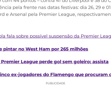
 com 44 pontos – contra 41 do Liverpool e 38 do C
cia pela frente nas datas festivas: dia 26, 29 e 0
ord e Arsenal pela Premier League, respectivamen
ola fala sobre possível suspensão da Premier Lea
 pintar no West Ham por 265 milhões
e Premier League perde gol sem goleiro; assista
cinco ex-jogadores do Flamengo que procuram c
PUBLICIDADE