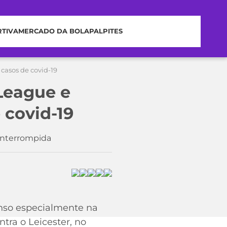
RTIVA
MERCADO DA BOLA
PALPITES
casos de covid-19
League e
 covid-19
 interrompida
enso especialmente na
ntra o Leicester, no