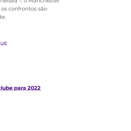
helsea -, o Manchester
1 os confrontos são
te.
gue
lube para 2022