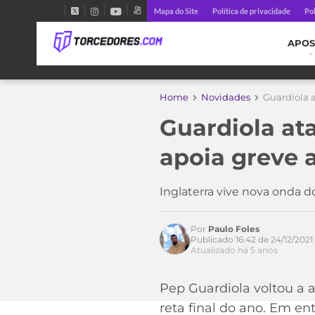
Mapa do Site
Política de privacidade
Pol
APOS
Home
Novidades
Guardiola 
Guardiola at
apoia greve 
Inglaterra vive nova onda d
Por
Paulo Foles
Publicado 16:42 de 24/12/2021
Acesse o perfil do autor
Atualizado há 5 anos
no Twitter
Pep Guardiola voltou a 
reta final do ano. Em en