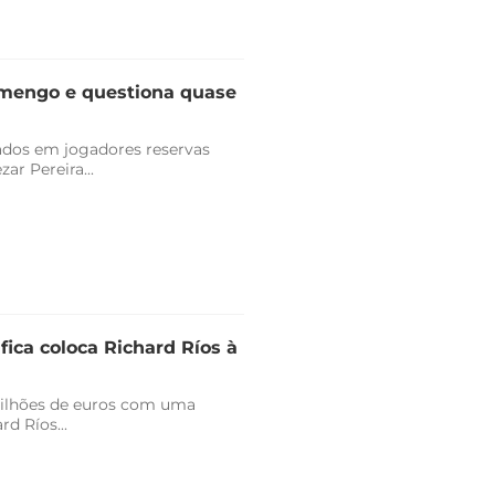
lamengo e questiona quase
vados em jogadores reservas
r Pereira...
fica coloca Richard Ríos à
milhões de euros com uma
d Ríos...