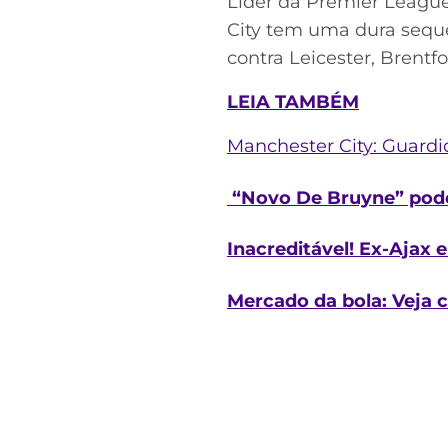
Líder da Premier League
City tem uma dura sequên
contra Leicester, Brentf
LEIA TAMBÉM
Manchester City: Guardi
“Novo De Bruyne” pode
Inacreditável! Ex-Ajax 
Mercado da bola: Veja 