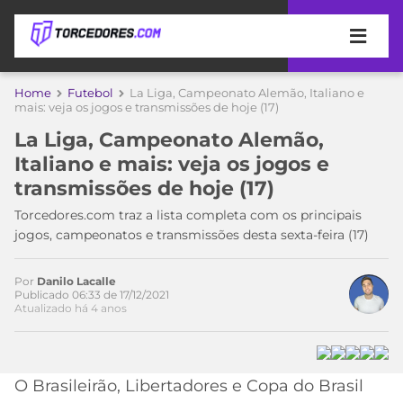
APOSTAS
Home
Futebol
La Liga, Campeonato Alemão, Italiano e
mais: veja os jogos e transmissões de hoje (17)
ÚLTIMAS
DICAS
La Liga, Campeonato Alemão,
DE
Italiano e mais: veja os jogos e
APOSTA
Acesse o perfil do autor
COPA
transmissões de hoje (17)
no Twitter
DO
MUNDO
MELHORES
Torcedores.com traz a lista completa com os principais
SITES
jogos, campeonatos e transmissões desta sexta-feira (17)
DE
TIMES
APOSTAS
Por
Danilo Lacalle
2026
Publicado 06:33 de 17/12/2021
Atualizado há 4 anos
CAMPEONATOS
MEU
TIME
CÓDIGO
MÍDIA
PROMOCIONAL
BRASILEIRÃO
ESPORTIVA
BETBOOM
PALMEIRAS
SÉRIE
O Brasileirão, Libertadores e Copa do Brasil
A