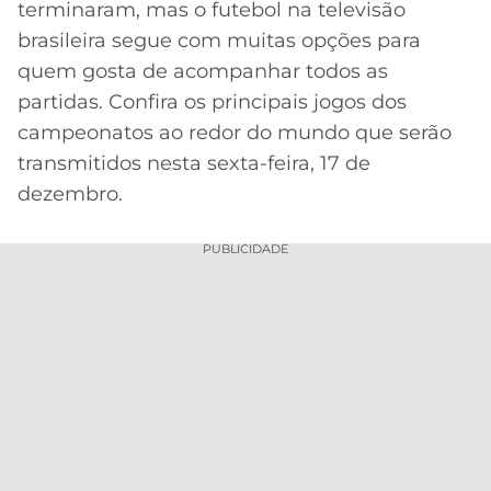
terminaram, mas o futebol na televisão
MERCADO
CÓDIGO
CORINTHIANS
brasileira segue com muitas opções para
DA
DE
LIBERTADORES
quem gosta de acompanhar todos as
BOLA
INDICAÇÃO
SÃO
partidas. Confira os principais jogos dos
BET365
PAULO
COPA
campeonatos ao redor do mundo que serão
PALPITES
DO
transmitidos nesta sexta-feira, 17 de
CÓDIGO
BRASIL
SANTOS
BETANO
dezembro.
PREMIER
FLAMENGO
MELHORES
LEAGUE
PUBLICIDADE
APPS
DE
FLUMINENSE
COPA
APOSTAS
SUL-
BOTAFOGO
AMERICANA
CASSINOS
ONLINE
VASCO
LIGA
DOS
MELHORES
CAMPEÕES
INTERNACIONAL