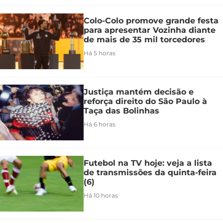
Colo-Colo promove grande festa
para apresentar Vozinha diante
de mais de 35 mil torcedores
Há 5 horas
Justiça mantém decisão e
reforça direito do São Paulo à
Taça das Bolinhas
Há 6 horas
Futebol na TV hoje: veja a lista
de transmissões da quinta-feira
(6)
Há 10 horas