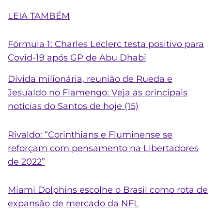
LEIA TAMBÉM
Fórmula 1: Charles Leclerc testa positivo para
Covid-19 após GP de Abu Dhabi
Dívida milionária, reunião de Rueda e
Jesualdo no Flamengo: Veja as principais
notícias do Santos de hoje (15)
Rivaldo: “Corinthians e Fluminense se
reforçam com pensamento na Libertadores
de 2022”
Miami Dolphins escolhe o Brasil como rota de
expansão de mercado da NFL