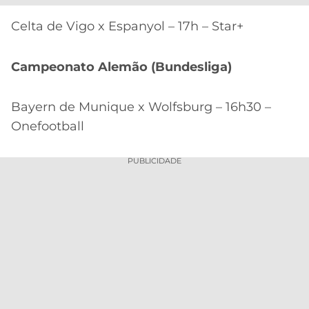
Celta de Vigo x Espanyol – 17h – Star+
Campeonato Alemão (Bundesliga)
Bayern de Munique x Wolfsburg – 16h30 –
Onefootball
PUBLICIDADE