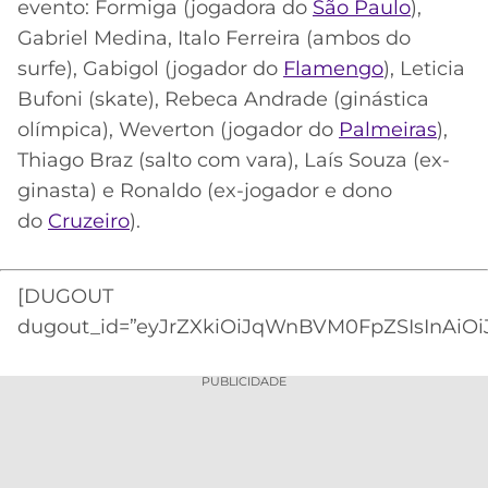
evento: Formiga (jogadora do
São Paulo
),
Gabriel Medina, Italo Ferreira (ambos do
surfe), Gabigol (jogador do
Flamengo
), Leticia
Bufoni (skate), Rebeca Andrade (ginástica
olímpica), Weverton (jogador do
Palmeiras
),
Thiago Braz (salto com vara), Laís Souza (ex-
ginasta) e Ronaldo (ex-jogador e dono
do
Cruzeiro
).
[DUGOUT
dugout_id=”eyJrZXkiOiJqWnBVM0FpZSIsInAiOi
PUBLICIDADE