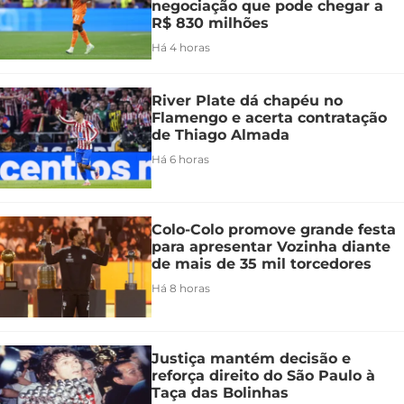
negociação que pode chegar a
R$ 830 milhões
Há 4 horas
River Plate dá chapéu no
Flamengo e acerta contratação
de Thiago Almada
Há 6 horas
Colo-Colo promove grande festa
para apresentar Vozinha diante
de mais de 35 mil torcedores
Há 8 horas
Justiça mantém decisão e
reforça direito do São Paulo à
Taça das Bolinhas