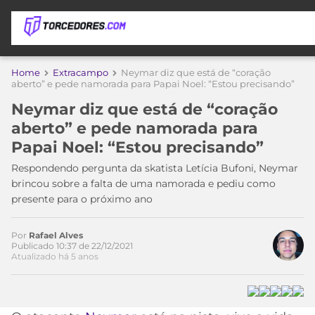
APOSTAS
Home
Extracampo
Neymar diz que está de “coração
aberto” e pede namorada para Papai Noel: “Estou precisando”
ÚLTIMAS
DICAS
Neymar diz que está de “coração
DE
aberto” e pede namorada para
APOSTA
COPA
Papai Noel: “Estou precisando”
DO
MUNDO
MELHORES
Respondendo pergunta da skatista Letícia Bufoni, Neymar
SITES
brincou sobre a falta de uma namorada e pediu como
DE
presente para o próximo ano
TIMES
APOSTAS
2026
Por
Rafael Alves
CAMPEONATOS
MEU
Publicado 10:37 de 22/12/2021
Atualizado há 5 anos
TIME
CÓDIGO
MÍDIA
PROMOCIONAL
BRASILEIRÃO
ESPORTIVA
BETBOOM
PALMEIRAS
SÉRIE
A