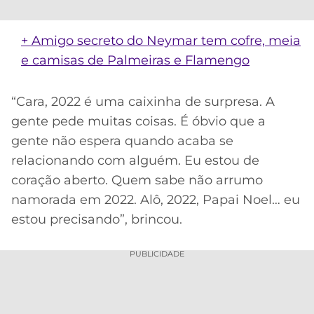
CASSINOS
ONLINE
LALIGA
2026
GRÊMIO
+ Amigo secreto do Neymar tem cofre, meia
e camisas de Palmeiras e Flamengo
ATLÉTICO
MG
“Cara, 2022 é uma caixinha de surpresa. A
gente pede muitas coisas. É óbvio que a
CRUZEIRO
gente não espera quando acaba se
relacionando com alguém. Eu estou de
coração aberto. Quem sabe não arrumo
namorada em 2022. Alô, 2022, Papai Noel… eu
estou precisando”, brincou.
PUBLICIDADE