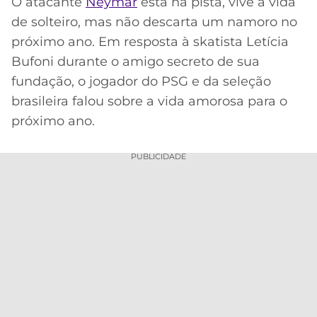
O atacante
Neymar
está na pista, vive a vida
de solteiro, mas não descarta um namoro no
MERCADO
CÓDIGO
CORINTHIANS
DA
DE
LIBERTADORES
próximo ano. Em resposta à skatista Letícia
BOLA
INDICAÇÃO
Bufoni durante o amigo secreto de sua
SÃO
BET365
PAULO
COPA
fundação, o jogador do PSG e da seleção
PALPITES
DO
brasileira falou sobre a vida amorosa para o
CÓDIGO
BRASIL
SANTOS
próximo ano.
BETANO
PREMIER
FLAMENGO
PUBLICIDADE
MELHORES
LEAGUE
APPS
DE
FLUMINENSE
COPA
APOSTAS
SUL-
BOTAFOGO
AMERICANA
CASSINOS
ONLINE
VASCO
LIGA
DOS
MELHORES
CAMPEÕES
INTERNACIONAL