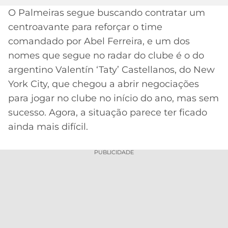
O Palmeiras segue buscando contratar um
MERCADO
CÓDIGO
CORINTHIANS
centroavante para reforçar o time
DA
DE
LIBERTADORES
BOLA
INDICAÇÃO
comandado por Abel Ferreira, e um dos
SÃO
BET365
nomes que segue no radar do clube é o do
PAULO
COPA
PALPITES
DO
argentino Valentín ‘Taty’ Castellanos, do New
CÓDIGO
BRASIL
SANTOS
York City, que chegou a abrir negociações
BETANO
para jogar no clube no início do ano, mas sem
PREMIER
FLAMENGO
sucesso. Agora, a situação parece ter ficado
MELHORES
LEAGUE
ainda mais difícil.
APPS
DE
FLUMINENSE
COPA
APOSTAS
PUBLICIDADE
SUL-
BOTAFOGO
AMERICANA
CASSINOS
ONLINE
VASCO
LIGA
DOS
MELHORES
CAMPEÕES
INTERNACIONAL