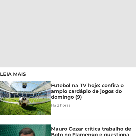
LEIA MAIS
Futebol na TV hoje: confira o
amplo cardápio de jogos do
domingo (9)
Há 2 horas
Mauro Cezar critica trabalho de
Boto no Flamengo e questiona