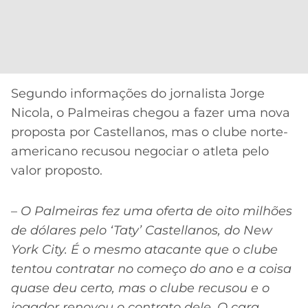
CASSINOS
ONLINE
LALIGA
2026
GRÊMIO
ATLÉTICO
MG
Segundo informações do jornalista Jorge
Nicola, o Palmeiras chegou a fazer uma nova
CRUZEIRO
proposta por Castellanos, mas o clube norte-
americano recusou negociar o atleta pelo
valor proposto.
–
O Palmeiras fez uma oferta de oito milhões
de dólares pelo ‘Taty’ Castellanos, do New
York City. É o mesmo atacante que o clube
tentou contratar no começo do ano e a coisa
quase deu certo, mas o clube recusou e o
jogador renovou o contrato dele. O cara