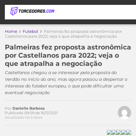
APOSTAS
Home
Futebol
Palmeiras fez proposta astronômica por
Castellanos para 2022; veja o que atrapalha a negociação
ÚLTIMAS
DICAS
Palmeiras fez proposta astronômica
DE
por Castellanos para 2022; veja o
APOSTA
COPA
que atrapalha a negociação
DO
MUNDO
MELHORES
Castellanos chegou a se interessar pela proposta do
SITES
Verdão no início do ano, mas agora passou a despertar o
DE
interesse do futebol europeu, o que pode dificultar uma
TIMES
APOSTAS
eventual negociação
2026
CAMPEONATOS
MEU
Por
Danielle Barbosa
TIME
Publicado 09:09 de 16/12/2021
CÓDIGO
Atualizado há 5 anos
MÍDIA
PROMOCIONAL
BRASILEIRÃO
ESPORTIVA
BETBOOM
PALMEIRAS
SÉRIE
A