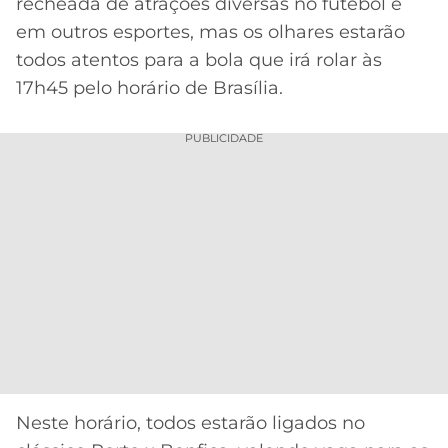
recheada de atrações diversas no futebol e
em outros esportes, mas os olhares estarão
MERCADO
CÓDIGO
CORINTHIANS
DA
DE
LIBERTADORES
todos atentos para a bola que irá rolar às
BOLA
INDICAÇÃO
SÃO
17h45 pelo horário de Brasília.
BET365
PAULO
COPA
PALPITES
DO
PUBLICIDADE
CÓDIGO
BRASIL
SANTOS
BETANO
PREMIER
FLAMENGO
MELHORES
LEAGUE
APPS
DE
FLUMINENSE
COPA
APOSTAS
SUL-
BOTAFOGO
AMERICANA
CASSINOS
ONLINE
VASCO
LIGA
DOS
Neste horário, todos estarão ligados no
MELHORES
CAMPEÕES
INTERNACIONAL