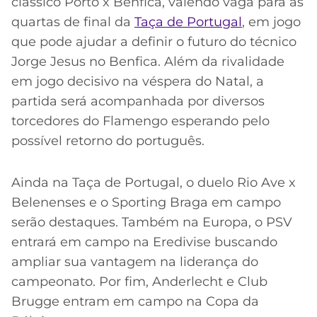
CASSINOS
clássico Porto x Benfica, valendo vaga para as
ONLINE
quartas de final da
Taça de Portugal
, em jogo
LALIGA
2026
GRÊMIO
que pode ajudar a definir o futuro do técnico
Jorge Jesus no Benfica. Além da rivalidade
ATLÉTICO
em jogo decisivo na véspera do Natal, a
MG
partida será acompanhada por diversos
torcedores do Flamengo esperando pelo
CRUZEIRO
possível retorno do português.
Ainda na Taça de Portugal, o duelo Rio Ave x
Belenenses e o Sporting Braga em campo
serão destaques. Também na Europa, o PSV
entrará em campo na Eredivise buscando
ampliar sua vantagem na liderança do
campeonato. Por fim, Anderlecht e Club
Brugge entram em campo na Copa da