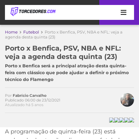
APOSTAS
Home
Futebol
Porto x Benfica, PSV, NBA e NFL: veja a
agenda desta quinta (23)
ÚLTIMAS
DICAS
Porto x Benfica, PSV, NBA e NFL:
DE
veja a agenda desta quinta (23)
APOSTA
COPA
Porto x Benfica será a principal atração desta quinta-
DO
feira com clássico que pode ajudar a definir o próximo
MUNDO
MELHORES
técnico do Flamengo
SITES
DE
TIMES
APOSTAS
Por
Fabrício Carvalho
Publicado 06:00 de 23/12/2021
2026
Atualizado há 5 anos
CAMPEONATOS
MEU
TIME
CÓDIGO
MÍDIA
PROMOCIONAL
BRASILEIRÃO
A programação de quinta-feira (23) está
ESPORTIVA
BETBOOM
PALMEIRAS
SÉRIE
A