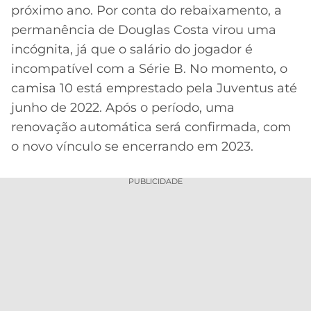
próximo ano. Por conta do rebaixamento, a
MERCADO
CÓDIGO
CORINTHIANS
permanência de Douglas Costa virou uma
DA
DE
LIBERTADORES
incógnita, já que o salário do jogador é
BOLA
INDICAÇÃO
SÃO
BET365
incompatível com a Série B. No momento, o
PAULO
COPA
camisa 10 está emprestado pela Juventus até
PALPITES
DO
CÓDIGO
BRASIL
junho de 2022. Após o período, uma
SANTOS
BETANO
renovação automática será confirmada, com
PREMIER
o novo vínculo se encerrando em 2023.
FLAMENGO
MELHORES
LEAGUE
APPS
PUBLICIDADE
DE
FLUMINENSE
COPA
APOSTAS
SUL-
BOTAFOGO
AMERICANA
CASSINOS
ONLINE
VASCO
LIGA
DOS
MELHORES
CAMPEÕES
INTERNACIONAL