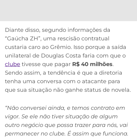
CASSINOS
ONLINE
LALIGA
2026
GRÊMIO
Diante disso, segundo informações da
ATLÉTICO
MG
“Gaúcha ZH”, uma rescisão contratual
custaria caro ao Grêmio. Isso porque a saída
CRUZEIRO
unilateral de Douglas Costa faria com que o
clube
tivesse que pagar
R$ 40 milhões
.
Sendo assim, a tendência é que a diretoria
tenha uma conversa com o atacante para
que sua situação não ganhe status de novela.
“Não conversei ainda, e temos contrato em
vigor. Se ele não tiver situação de algum
outro negócio que possa trazer para nós, vai
permanecer no clube. É assim que funciona.