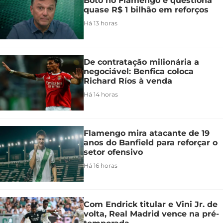
Boto no Flamengo e questiona
quase R$ 1 bilhão em reforços
Há 13 horas
De contratação milionária a
negociável: Benfica coloca
Richard Ríos à venda
Há 14 horas
Flamengo mira atacante de 19
anos do Banfield para reforçar o
setor ofensivo
Há 16 horas
Com Endrick titular e Vini Jr. de
volta, Real Madrid vence na pré-