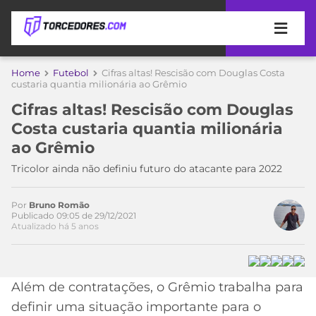
APOSTAS
Home
Futebol
Cifras altas! Rescisão com Douglas Costa
custaria quantia milionária ao Grêmio
ÚLTIMAS
DICAS
Cifras altas! Rescisão com Douglas
DE
Costa custaria quantia milionária
APOSTA
COPA
ao Grêmio
DO
MUNDO
MELHORES
Tricolor ainda não definiu futuro do atacante para 2022
SITES
DE
TIMES
Por
Bruno Romão
APOSTAS
Publicado 09:05 de 29/12/2021
Atualizado há 5 anos
2026
CAMPEONATOS
MEU
TIME
CÓDIGO
MÍDIA
PROMOCIONAL
BRASILEIRÃO
Além de contratações, o Grêmio trabalha para
ESPORTIVA
BETBOOM
PALMEIRAS
SÉRIE
definir uma situação importante para o
A